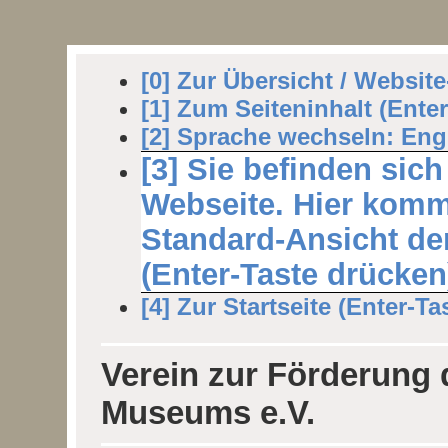
[0] Zur Übersicht / Websit
[1] Zum Seiteninhalt (Ente
[2] Sprache wechseln: Engl
[3] Sie befinden sich
Webseite. Hier komm
Standard-Ansicht der
(Enter-Taste drücken
[4] Zur Startseite (Enter-Ta
Verein zur Förderung
Museums e.V.