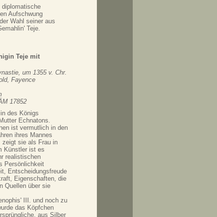
h diplomatische
chen Aufschwung
 der Wahl seiner aus
emahlin' Teje.
nigin Teje mit
nastie, um 1355 v. Chr.
Gold, Fayence
m
ÄM 17852
in des Königs
Mutter Echnatons.
en ist vermutlich in den
ahren ihres Mannes
zeigt sie als Frau in
 Künstler ist es
r realistischen
 Persönlichkeit
it, Entscheidungsfreude
aft, Eigenschaften, die
n Quellen über sie
ophis' III. und noch zu
 wurde das Köpfchen
rsprüngliche, aus Silber