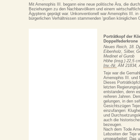
Mit Amenophis III. begann eine neue politische Ära, die durc
Beziehungen zu den Nachbarvölkern und einem wirtschaftli
Ägyptens geprägt war. Unkonventionell war Amenophis III. in
bürgerlichen Verhältnissen stammenden 'großen königlichen G
Porträtkopf der Kö
Doppelfederkrone
Neues Reich, 18. Dy
Eibenholz, Silber, 
Medinet el Gurob
Höhe (insg.) 22,5 c
Inv.-Nr.
ÄM 21834, 
Teje war die Gemahl
Amenophis III. und 
Dieses Porträtköpfch
letzten Regierungsj
entstanden, denn es 
reiferen Jahren. Dem
gelungen, in den seh
Gesichtszügen Tejes
einzufangen: Klughe
und Durchsetzungskr
auch die historische
bezeugen.
Nach dem Tode Amen
Lebzeiten der Teje
umgearbeitet: Das u