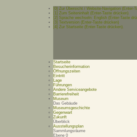
[0] Zur Übersicht / Website-Navigation (Enter-T
[1] Zum Seiteninhalt (Enter-Taste drücken).
[2] Sprache wechseln: English (Enter-Taste drü
[3] Textversion (Enter-Taste drücken)
[4] Zur Startseite (Enter-Taste drücken).
Startseite
Besucherinformation
Öffnungszeiten
Eintritt
Lage
Führungen
Andere Serviceangebote
Barrierefreiheit
Museum
Das Gebäude
Museumsgeschichte
Gegenwart
Zukunft
Überblick
Ausstellungsplan
Sammlungsräume
Ebene 0