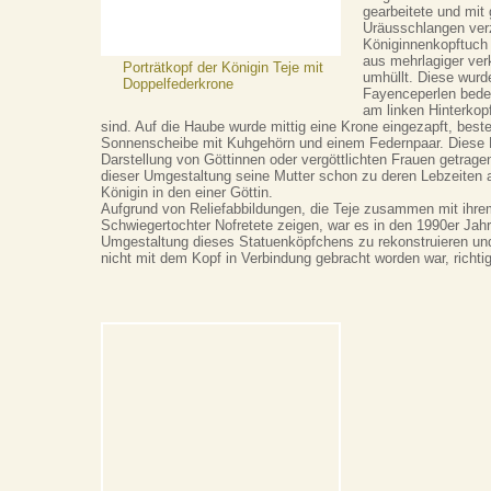
gearbeitete und mit
Uräusschlangen verz
Königinnenkopftuch
aus mehrlagiger ver
Porträtkopf der Königin Teje mit
umhüllt. Diese wurd
Doppelfederkrone
Fayenceperlen bede
am linken Hinterkop
sind. Auf die Haube wurde mittig eine Krone eingezapft, best
Sonnenscheibe mit Kuhgehörn und einem Federnpaar. Diese K
Darstellung von Göttinnen oder vergöttlichten Frauen getrage
dieser Umgestaltung seine Mutter schon zu deren Lebzeiten 
Königin in den einer Göttin.
Aufgrund von Reliefabbildungen, die Teje zusammen mit ihre
Schwiegertochter Nofretete zeigen, war es in den 1990er Jahr
Umgestaltung dieses Statuenköpfchens zu rekonstruieren und
nicht mit dem Kopf in Verbindung gebracht worden war, richti