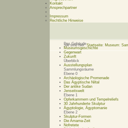
Kontakt
Ansprechpartner
Impressum
Rechtliche Hinweise
Das Gebäude
Sie sind hier:
Startseite
:
Museum: Samm
Museumsgeschichte
Gegenwart
Zukunft
Überblick
Ausstellungsplan
Sammlungsräume
Ebene 0
Archäologische Promenade
Das Ägyptische Niltal
Der antike Sudan
Jenseitswelt
Ebene 1
Opferkammern und Tempelreliefs
30 Jahrhunderte Skulptur
Ägyptologie, Ägyptomanie
Ebene 2
Skulptur-Formen
Die Amarna-Zeit
Nofretete