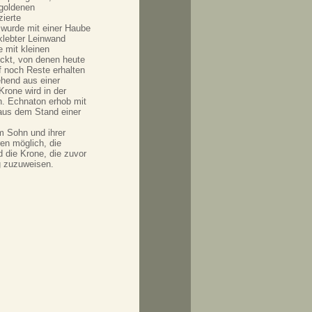
 goldenen
ierte
 wurde mit einer Haube
klebter Leinwand
e mit kleinen
ckt, von denen heute
f noch Reste erhalten
ehend aus einer
rone wird in der
n. Echnaton erhob mit
aus dem Stand einer
m Sohn und ihrer
en möglich, die
 die Krone, die zuvor
g zuzuweisen.