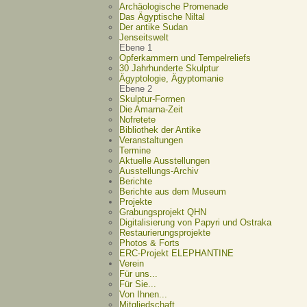
Archäologische Promenade
Das Ägyptische Niltal
Der antike Sudan
Jenseitswelt
Ebene 1
Opferkammern und Tempelreliefs
30 Jahrhunderte Skulptur
Ägyptologie, Ägyptomanie
Ebene 2
Skulptur-Formen
Die Amarna-Zeit
Nofretete
Bibliothek der Antike
Veranstaltungen
Termine
Aktuelle Ausstellungen
Ausstellungs-Archiv
Berichte
Berichte aus dem Museum
Projekte
Grabungsprojekt QHN
Digitalisierung von Papyri und Ostraka
Restaurierungsprojekte
Photos & Forts
ERC-Projekt ELEPHANTINE
Verein
Für uns...
Für Sie...
Von Ihnen...
Mitgliedschaft