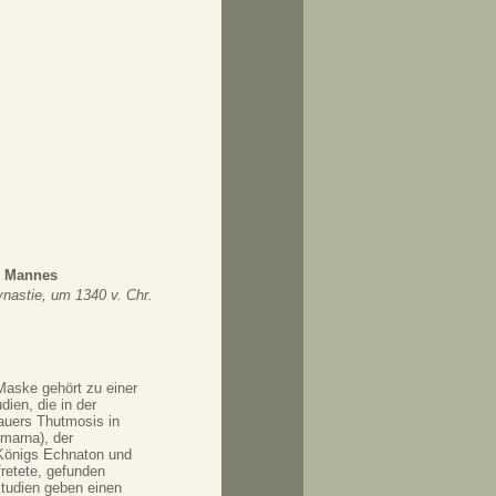
s Mannes
nastie, um 1340 v. Chr.
Maske gehört zu einer
dien, die in der
auers Thutmosis in
marna), der
Königs Echnaton und
retete, gefunden
studien geben einen