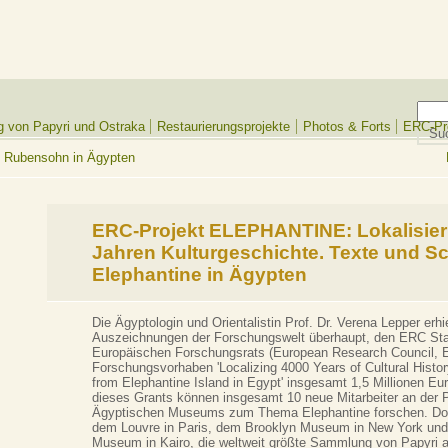
ng von Papyri und Ostraka
Restaurierungsprojekte
Photos & Forts
ERC-Pr
o Rubensohn in Ägypten
ERC-Projekt ELEPHANTINE: Lokalisie
Jahren Kulturgeschichte. Texte und Sch
Elephantine in Ägypten
Die Ägyptologin und Orientalistin Prof. Dr. Verena Lepper erhi
Auszeichnungen der Forschungswelt überhaupt, den ERC Sta
Europäischen Forschungsrats (European Research Council, ER
Forschungsvorhaben 'Localizing 4000 Years of Cultural Histor
from Elephantine Island in Egypt' insgesamt 1,5 Millionen Eu
dieses Grants können insgesamt 10 neue Mitarbeiter an de
Ägyptischen Museums zum Thema Elephantine forschen. Dort
dem Louvre in Paris, dem Brooklyn Museum in New York un
Museum in Kairo, die weltweit größte Sammlung von Papyri a