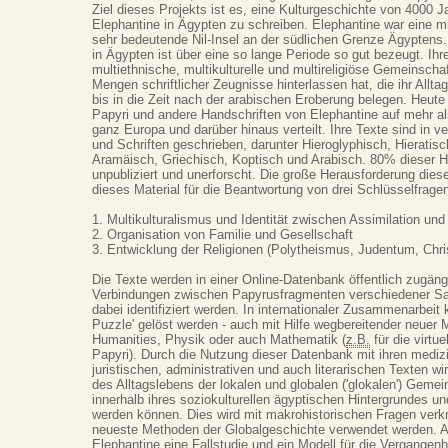
Ziel dieses Projekts ist es, eine Kulturgeschichte von 4000 Ja
Elephantine in Ägypten zu schreiben. Elephantine war eine mil
sehr bedeutende Nil-Insel an der südlichen Grenze Ägyptens
in Ägypten ist über eine so lange Periode so gut bezeugt. Ihr
multiethnische, multikulturelle und multireligiöse Gemeinscha
Mengen schriftlicher Zeugnisse hinterlassen hat, die ihr Allt
bis in die Zeit nach der arabischen Eroberung belegen. Heut
Papyri und andere Handschriften von Elephantine auf mehr als
ganz Europa und darüber hinaus verteilt. Ihre Texte sind in 
und Schriften geschrieben, darunter Hieroglyphisch, Hieratis
Aramäisch, Griechisch, Koptisch und Arabisch. 80% dieser H
unpubliziert und unerforscht. Die große Herausforderung diese
dieses Material für die Beantwortung von drei Schlüsselfrage
1. Multikulturalismus und Identität zwischen Assimilation und
2. Organisation von Familie und Gesellschaft
3. Entwicklung der Religionen (Polytheismus, Judentum, Chri
Die Texte werden in einer Online-Datenbank öffentlich zugän
Verbindungen zwischen Papyrusfragmenten verschiedener 
dabei identifiziert werden. In internationaler Zusammenarbeit
Puzzle' gelöst werden - auch mit Hilfe wegbereitender neuer 
Humanities, Physik oder auch Mathematik (
z.B.
für die virtue
Papyri). Durch die Nutzung dieser Datenbank mit ihren medizi
juristischen, administrativen und auch literarischen Texten w
des Alltagslebens der lokalen und globalen ('glokalen') Geme
innerhalb ihres soziokulturellen ägyptischen Hintergrundes un
werden können. Dies wird mit makrohistorischen Fragen verk
neueste Methoden der Globalgeschichte verwendet werden. 
Elephantine eine Fallstudie und ein Modell für die Vergangen