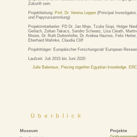
Zukunft sein.
Projektleitung:
Prof. Dr. Verena Lepper
(Principal Investigat
und Papyrussammlung)
Projektmitarbeiter: PD Dr. Jan Moje, Tzulia Siopi, Holger Nie
Gerlach, Zoltan Takacs, Sandro Schwarz, Lisa Cleath, Mart
Moore, Dr. Ruth Duttenhöfer, Dr. Andrea Haznos, Felix Herter,
Eberhard Mahnke, Claudia Cliff
Projektträger: Europäischer Forschungsrat/ European Resear
Laufzeit: Juli 2015 bis Juni 2020
Julie Baleriaux, Piecing together Egyptian knowledge. ER
Überblick
Museum
Projekte
Grabungsproje