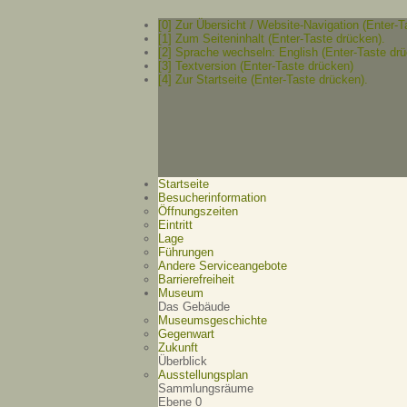
[0] Zur Übersicht / Website-Navigation (Enter-T
[1] Zum Seiteninhalt (Enter-Taste drücken).
[2] Sprache wechseln: English (Enter-Taste drü
[3] Textversion (Enter-Taste drücken)
[4] Zur Startseite (Enter-Taste drücken).
Startseite
Besucherinformation
Öffnungszeiten
Eintritt
Lage
Führungen
Andere Serviceangebote
Barrierefreiheit
Museum
Das Gebäude
Museumsgeschichte
Gegenwart
Zukunft
Überblick
Ausstellungsplan
Sammlungsräume
Ebene 0