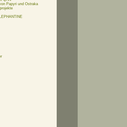
 von Papyri und Ostraka
projekte
ELEPHANTINE
er