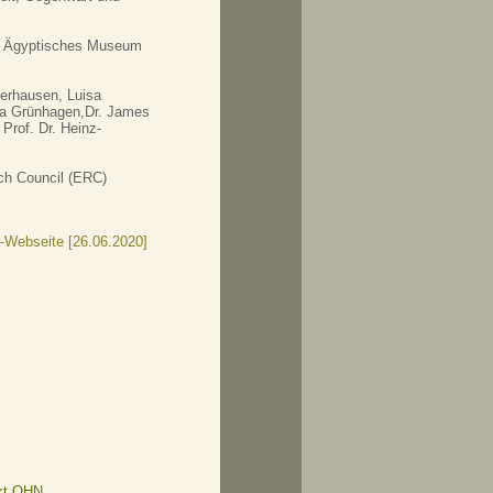
or, Ägyptisches Museum
derhausen, Luisa
ina Grünhagen,Dr. James
 Prof. Dr. Heinz-
ch Council (ERC)
C-Webseite [26.06.2020]
kt QHN