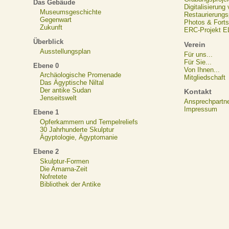
Das Gebäude
Digitalisierung
Museumsgeschichte
Restaurierungs
Gegenwart
Photos & Forts
Zukunft
ERC-Projekt 
Überblick
Verein
Ausstellungsplan
Für uns...
Für Sie...
Ebene 0
Von Ihnen...
Archäologische Promenade
Mitgliedschaft
Das Ägyptische Niltal
Der antike Sudan
Kontakt
Jenseitswelt
Ansprechpartn
Impressum
Ebene 1
Opferkammern und Tempelreliefs
30 Jahrhunderte Skulptur
Ägyptologie, Ägyptomanie
Ebene 2
Skulptur-Formen
Die Amarna-Zeit
Nofretete
Bibliothek der Antike