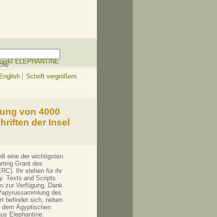
ojekt ELEPHANTINE
English
Schrift vergrößern
rung von 4000
riften der Insel
elt eine der wichtigsten
rting Grant des
C). Ihr stehen für ihr
y. Texts and Scripts
ro zur Verfügung. Dank
r Papyrussammlung des
 befindet sich, neben
d dem Ägyptischen
us Elephantine.