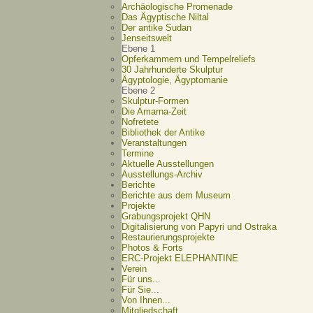
Archäologische Promenade
Das Ägyptische Niltal
Der antike Sudan
Jenseitswelt
Ebene 1
Opferkammern und Tempelreliefs
30 Jahrhunderte Skulptur
Ägyptologie, Ägyptomanie
Ebene 2
Skulptur-Formen
Die Amarna-Zeit
Nofretete
Bibliothek der Antike
Veranstaltungen
Termine
Aktuelle Ausstellungen
Ausstellungs-Archiv
Berichte
Berichte aus dem Museum
Projekte
Grabungsprojekt QHN
Digitalisierung von Papyri und Ostraka
Restaurierungsprojekte
Photos & Forts
ERC-Projekt ELEPHANTINE
Verein
Für uns...
Für Sie...
Von Ihnen...
Mitgliedschaft