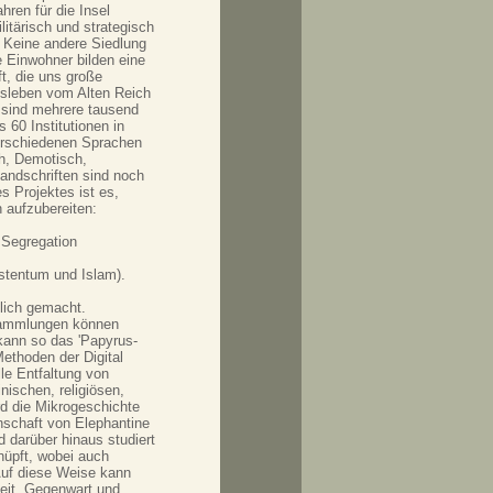
hren für die Insel
itärisch und strategisch
. Keine andere Siedlung
e Einwohner bilden eine
ft, die uns große
agsleben vom Alten Reich
e sind mehrere tausend
 60 Institutionen in
verschiedenen Sprachen
ch, Demotisch,
andschriften sind noch
s Projektes ist es,
n aufzubereiten:
 Segregation
stentum und Islam).
glich gemacht.
Sammlungen können
 kann so das 'Papyrus-
Methoden der Digital
lle Entfaltung von
nischen, religiösen,
ird die Mikrogeschichte
inschaft von Elephantine
d darüber hinaus studiert
nüpft, wobei auch
Auf diese Weise kann
heit, Gegenwart und