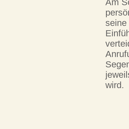
Am Sc
persön
seine
Einfüh
vertei
Anruf
Segen
jewei
wird.