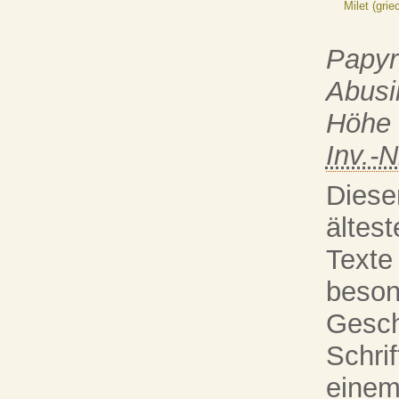
Milet (grie
Papyr
Abusi
Höhe 
Inv.-N
Diese
ältes
Texte
beson
Gesch
Schri
einem