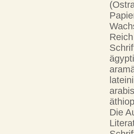
(Ostr
Papier
Wachs
Reich 
Schrif
ägypt
aramä
latein
arabi
äthiop
Die A
Litera
Schri