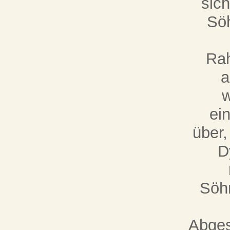
sic
Söh
Ra
a
w
ein
über,
D
Söh
Abges