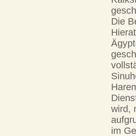
gesch
Die Be
Hierat
Ägypte
gesch
vollst
Sinuhe
Harem
Diens
wird, 
aufgr
im Ge