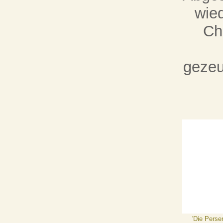
wie
Ch
gezeu
'Die Perse