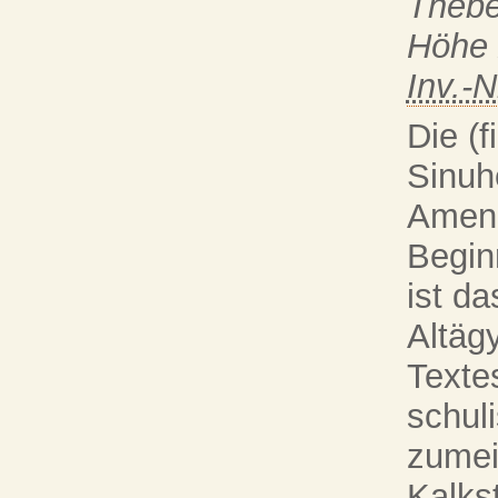
Thebe
Höhe 
Inv.-N
Die (f
Sinuh
Amene
Begin
ist da
Altägy
Textes
schul
zumei
Kalks