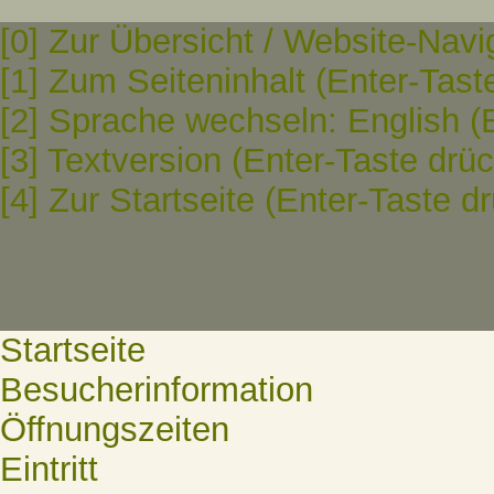
[0] Zur Übersicht / Website-Navi
[1] Zum Seiteninhalt (Enter-Tast
[2] Sprache wechseln: English (
[3] Textversion (Enter-Taste drü
[4] Zur Startseite (Enter-Taste d
Startseite
Besucherinformation
Öffnungszeiten
Eintritt