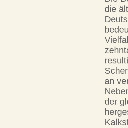
die äl
Deuts
bedeu
Vielf
zehnt
resul
Schen
an ve
Neben
der g
herges
Kalks