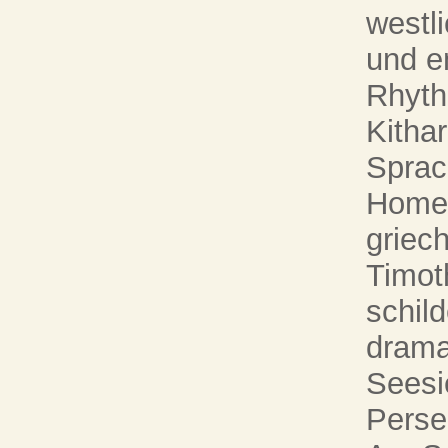
westl
und en
Rhyth
Kitha
Sprac
Homer
griech
Timot
schild
drama
Seesi
Perse