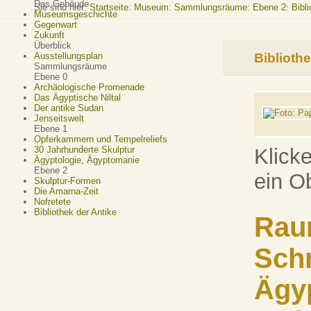
Das Gebäude
Sie sind hier:
Startseite
:
Museum: Sammlungsräume: Ebene 2: Biblio
Museumsgeschichte
Gegenwart
Zukunft
Überblick
Bibliothe
Ausstellungsplan
Sammlungsräume
Ebene 0
Archäologische Promenade
Das Ägyptische Niltal
Der antike Sudan
Jenseitswelt
Ebene 1
Opferkammern und Tempelreliefs
30 Jahrhunderte Skulptur
Klick
Ägyptologie, Ägyptomanie
Ebene 2
ein O
Skulptur-Formen
Die Amarna-Zeit
Nofretete
Bibliothek der Antike
Rau
Schr
Ägyp