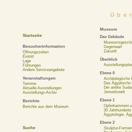
Übe
Museum
Startseite
Das Gebäude
Museumsgeschi
Besucherinformation
Gegenwart
Zukunft
Öffnungszeiten
Eintritt
Überblick
Lage
Ausstellungspla
Führungen
Andere Serviceangebote
Ebene 0
Veranstaltungen
Archäologische
Das Ägyptische N
Termine
Der antike Suda
Aktuelle Ausstellungen
Jenseitswelt
Ausstellungs-Archiv
Ebene 1
Berichte
Opferkammern un
Berichte aus dem Museum
30 Jahrhunderte
Ägyptologie, Äg
Ebene 2
Suche
Skulptur-Formen