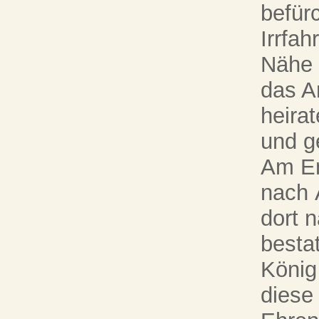
befür
Irrfah
Nähe 
das A
heira
und g
Am En
nach 
dort 
besta
König
diese