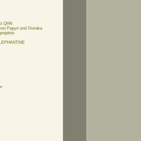
kt QHN
 von Papyri und Ostraka
projekte
ELEPHANTINE
er