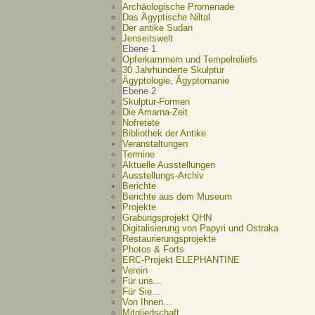
Archäologische Promenade
Das Ägyptische Niltal
Der antike Sudan
Jenseitswelt
Ebene 1
Opferkammern und Tempelreliefs
30 Jahrhunderte Skulptur
Ägyptologie, Ägyptomanie
Ebene 2
Skulptur-Formen
Die Amarna-Zeit
Nofretete
Bibliothek der Antike
Veranstaltungen
Termine
Aktuelle Ausstellungen
Ausstellungs-Archiv
Berichte
Berichte aus dem Museum
Projekte
Grabungsprojekt QHN
Digitalisierung von Papyri und Ostraka
Restaurierungsprojekte
Photos & Forts
ERC-Projekt ELEPHANTINE
Verein
Für uns...
Für Sie...
Von Ihnen...
Mitgliedschaft