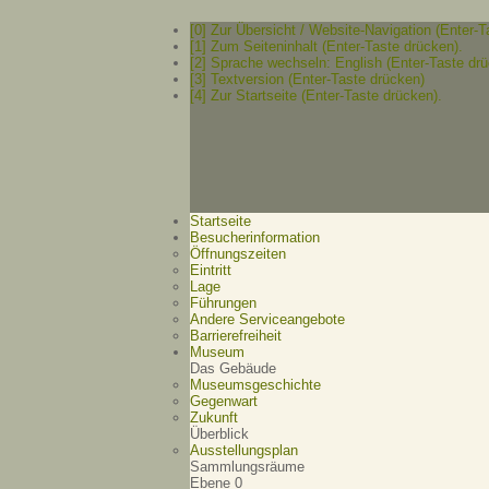
[0] Zur Übersicht / Website-Navigation (Enter-T
[1] Zum Seiteninhalt (Enter-Taste drücken).
[2] Sprache wechseln: English (Enter-Taste drü
[3] Textversion (Enter-Taste drücken)
[4] Zur Startseite (Enter-Taste drücken).
Startseite
Besucherinformation
Öffnungszeiten
Eintritt
Lage
Führungen
Andere Serviceangebote
Barrierefreiheit
Museum
Das Gebäude
Museumsgeschichte
Gegenwart
Zukunft
Überblick
Ausstellungsplan
Sammlungsräume
Ebene 0