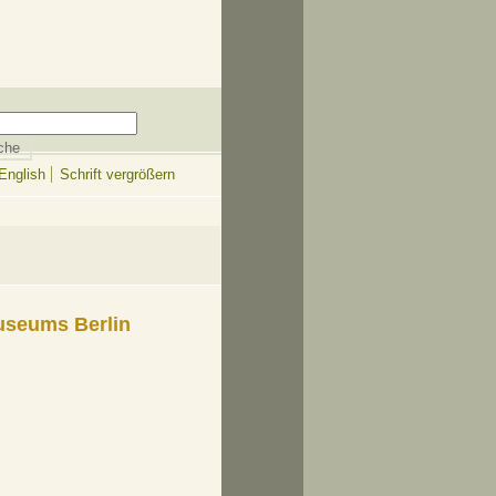
English
Schrift vergrößern
useums Berlin