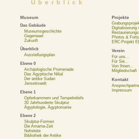
Überblick
Museum
Projekte
Grabungsproje
Das Gebäude
Digitalisierung
Museumsgeschichte
Restaurierungs
Gegenwart
Photos & Forts
Zukunft
ERC-Projekt 
Überblick
Verein
Ausstellungsplan
Für uns...
Für Sie...
Ebene 0
Von Ihnen...
Archäologische Promenade
Mitgliedschaft
Das Ägyptische Niltal
Der antike Sudan
Kontakt
Jenseitswelt
Ansprechpartn
Impressum
Ebene 1
Opferkammern und Tempelreliefs
30 Jahrhunderte Skulptur
Ägyptologie, Ägyptomanie
Ebene 2
Skulptur-Formen
Die Amarna-Zeit
Nofretete
Bibliothek der Antike