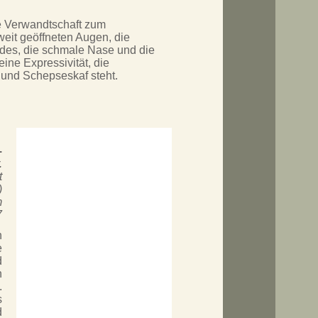
ge Verwandtschaft zum
weit geöffneten Augen, die
ndes, die schmale Nase und die
ne Expressivität, die
und Schepseskaf steht.
.
.
t
)
m
7
n
e
d
n
.
s
d