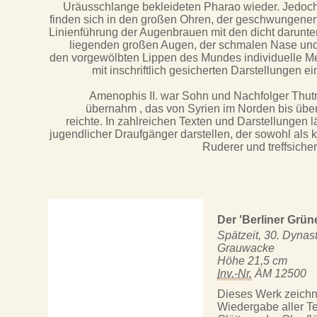
Uräusschlange bekleideten Pharao wieder. Jedoc
finden sich in den großen Ohren, der geschwungene
Linienführung der Augenbrauen mit den dicht darunte
liegenden großen Augen, der schmalen Nase un
den vorgewölbten Lippen des Mundes individuelle Me
mit inschriftlich gesicherten Darstellungen ei
Amenophis II. war Sohn und Nachfolger Thutmo
übernahm , das von Syrien im Norden bis über
reichte. In zahlreichen Texten und Darstellungen lä
jugendlicher Draufgänger darstellen, der sowohl als
Ruderer und treffsiche
Der 'Berliner Grün
Spätzeit, 30. Dynast
Grauwacke
Höhe 21,5 cm
Inv.-Nr.
ÄM 12500
Dieses Werk zeichne
Wiedergabe aller Te