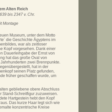
em Alten Reich
2639 bis 2347 v. Chr.
it Montage
euen Museum, unter dem Motto
te´ die Geschichte Ägyptens im
nbildes, war als zeitloser
ne Kopf vorgesehen. Dank einer
n Dauerleihgabe der Ernst von
ung hat das große Oval von
g Jahrhunderten zwei Brennpunkte.
genübergestellt, hat in der
uenkopf seinen Platz gefunden,
nde früher geschaffen wurde, um
lten gebliebene obere Abschluss
er Stand-Schreitfigur zuzuweisen.
ndete Hartgestein hebt den Kopf
raus. Das kurze Haar legt sich wie
emalte konzentrische Kreise