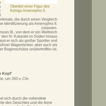
h
Oberteil einer Figur des
n
Königs Amenophis II.
r
d
rkmale, die durch einen Vergleich
ne Identifizierung als Amenophis II.
zulassen.
sis III., von dem er ein Weltreich
 den IV. Katarakt im Süden hinaus
sst er sich als großer Sportler und
 kühner Wagenlenker, aber auch als
rer Bogenschütze unübertroffen ist.
e Kopf'
ie, um 350 v. Chr.
t sich durch die vollendete
ile des Gesichtes und die feine