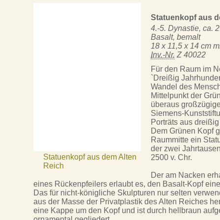
Statuenkopf aus d
4.-5. Dynastie, ca. 
Basalt, bemalt
18 x 11,5 x 14 cm m
Inv.-Nr.
Z 40022
Für den Raum im N
`Dreißig Jahrhunder
Wandel des Mensche
Mittelpunkt der Grü
überaus großzügige
Siemens-Kunststift
Porträts aus dreißi
Dem Grünen Kopf ge
Raummitte ein Stat
der zwei Jahrtause
Statuenkopf aus dem Alten
2500 v. Chr.
Reich
Der am Nacken erha
eines Rückenpfeilers erlaubt es, den Basalt-Kopf ein
Das für nicht-königliche Skulpturen nur selten verwe
aus der Masse der Privatplastik des Alten Reiches he
eine Kappe um den Kopf und ist durch hellbraun aufg
ornamental gegliedert.