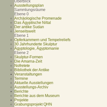
Überblick
Ausstellungsplan
Sammlungsräume
Ebene 0
Archäologische Promenade
Das Ägyptische Niltal
Der antike Sudan
Jenseitswelt
Ebene 1
Opferkammern und Tempelreliefs
30 Jahrhunderte Skulptur
Ägyptologie, Ägyptomanie
Ebene 2
Skulptur-Formen
Die Amarna-Zeit
Nofretete
Bibliothek der Antike
Veranstaltungen
Termine
Aktuelle Ausstellungen
Ausstellungs-Archiv
Berichte
Berichte aus dem Museum
Projekte
Grabungsprojekt QHN