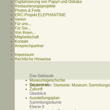
Digitalisierung von Papyri und Ostraka
Restaurierungsprojekte
Photos & Forts
ERC-Projekt ELEPHANTINE
Verein
Für uns...
Für Sie...
Von Ihnen...
Mitgliedschaft
Kontakt
Ansprechpartner
Impressum
Rechtliche Hinweise
Das Gebäude
Museumsgeschichte
Gegenwart
Sie sind hier:
Startseite
:
Museum: Sammlungsrä
Zukunft
Überblick
Ausstellungsplan
Sammlungsräume
Ebene 0