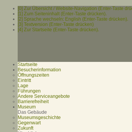
[0] Zur Übersicht / Website-Navigation (Enter-Taste drü
[1] Zum Seiteninhalt (Enter-Taste drücken).
[2] Sprache wechseln: English (Enter-Taste drücken).
[3] Textversion (Enter-Taste drücken)
[4] Zur Startseite (Enter-Taste drücken).
Startseite
Besucherinformation
Öffnungszeiten
Eintritt
Lage
Führungen
Andere Serviceangebote
Barrierefreiheit
Museum
Das Gebäude
Museumsgeschichte
Gegenwart
Zukunft