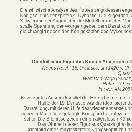
Die stilistische Analyse des Kopfes zeigt dessen en
Königsbildnis der späten 4. Dynastie. Die kugeligen, 
Stilisierung der Augenlider, die Modellierung des Mu
straffe Spannung der Wangen geben dem Basaltkopf ei
gleichrangig neben den Königsköpfen des Mykerinos 
Oberteil einer Figur des Königs Amenophis II
Neues Reich, 18. Dynastie, um 1420 v. Chr
Quarzi
Wad Ban Naqa (Sudan
Höhe: 17,5 c
Inv.-Nr.
ÄM 205
Bevorzugtes Ausdrucksmittel der Herrscher der erste
Hälfte der 18. Dynastie war die idealisierend
Darstellung, mit deren Hilfe das wieder erstarkte un
zu neuer Machtfülle gelangte Königtum betont werde
sollte. Die Bildnisse zeigen einen alterslosen König
Das Oberteil dieser Figur aus Quarzit gibt da
Idealbild eines mit gestreiftem Königskopftuch un