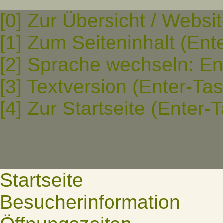
[0] Zur Übersicht / Websi
[1] Zum Seiteninhalt (Ent
[2] Sprache wechseln: En
[3] Textversion (Enter-Ta
[4] Zur Startseite (Enter-
Startseite
Besucherinformation