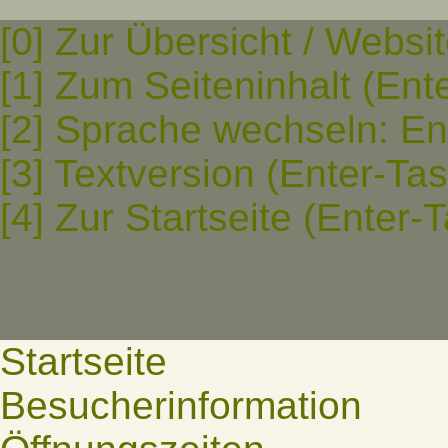
[0] Zur Übersicht / Websi
[1] Zum Seiteninhalt (Ent
[2] Sprache wechseln: En
[3] Textversion (Enter-Ta
[4] Zur Startseite (Enter-
Startseite
Besucherinformation