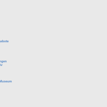
gebote
ungen
iv
 Museum