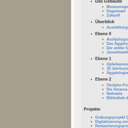
Das Gebäude
Museumsges
Gegenwart
Zukunft
Überblick
Ausstellung
Ebene 0
Archäologi
Das Ägyptis
Der antike 
Jenseitswel
Ebene 1
Opferkamme
30 Jahrhund
Ägyptologi
Ebene 2
Skulptur-F
Die Amarna-
Nofretete
Bibliothek d
Projekte
Grabungsprojekt 
Digitalisierung vo
Restaurierungspro