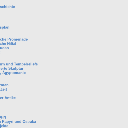
chichte
splan
sche Promenade
che Niltal
Sudan
t
rn und Tempelreliefs
erte Skulptur
e, Ägyptomanie
ormen
Zeit
er Antike
QHN
n Papyri und Ostraka
jekte