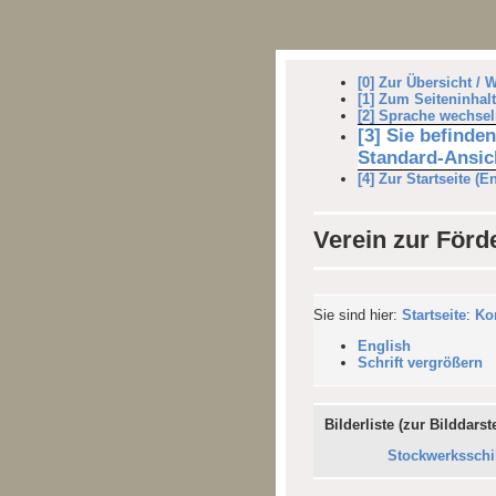
[0] Zur Übersicht / 
[1] Zum Seiteninhalt
[2] Sprache wechsel
[3] Sie befinde
Standard-Ansich
[4] Zur Startseite (E
Verein zur För
Sie sind hier:
Startseite
:
Ko
English
Schrift vergrößern
Bilderliste (zur Bilddarst
Stockwerksschi