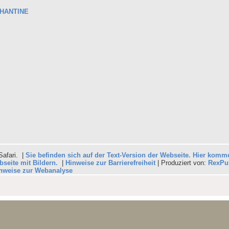
PHANTINE
Safari. |
Sie befinden sich auf der Text-Version der Webseite. Hier komm
seite mit Bildern.
|
Hinweise zur Barrierefreiheit
| Produziert von:
RexPu
Hinweise zur Webanalyse