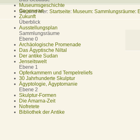
Museumsgeschichte
Gegenwart
Sie sind hier:
Startseite
:
Museum: Sammlungsräume: Eb
Zukunft
Überblick
Ausstellungsplan
Sammlungsräume
Ebene 0
Archäologische Promenade
Das Ägyptische Niltal
Der antike Sudan
Jenseitswelt
Ebene 1
Opferkammern und Tempelreliefs
30 Jahrhunderte Skulptur
Ägyptologie, Ägyptomanie
Ebene 2
Skulptur-Formen
Die Amarna-Zeit
Nofretete
Bibliothek der Antike