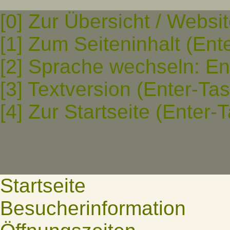
[0] Zur Übersicht / Websi
[1] Zum Seiteninhalt (Ent
[2] Sprache wechseln: En
[3] Textversion (Enter-Ta
[4] Zur Startseite (Enter-
Startseite
Besucherinformation