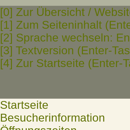
[0] Zur Übersicht / Websi
[1] Zum Seiteninhalt (Ent
[2] Sprache wechseln: En
[3] Textversion (Enter-Ta
[4] Zur Startseite (Enter-
Startseite
Besucherinformation