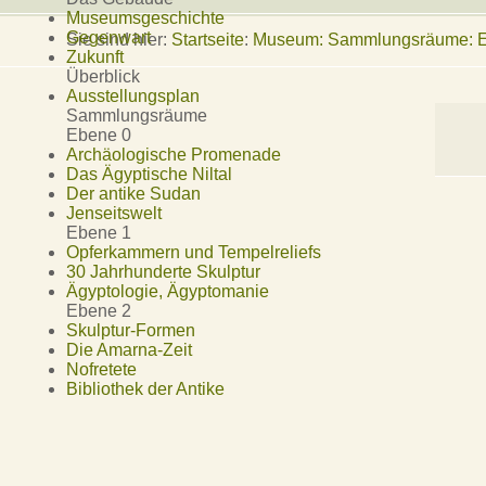
Museumsgeschichte
Gegenwart
Sie sind hier:
Startseite
:
Museum: Sammlungsräume: Eb
Zukunft
Überblick
Ausstellungsplan
Sammlungsräume
Ebene 0
Archäologische Promenade
Das Ägyptische Niltal
Der antike Sudan
Jenseitswelt
Ebene 1
Opferkammern und Tempelreliefs
30 Jahrhunderte Skulptur
Ägyptologie, Ägyptomanie
Ebene 2
Skulptur-Formen
Die Amarna-Zeit
Nofretete
Bibliothek der Antike