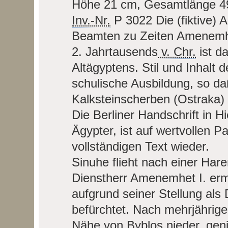
Höhe 21 cm, Gesamtlänge 4
Inv.-Nr.
P 3022
Die (fiktive)
Beamten zu Zeiten Amenemhet
2. Jahrtausends
v. Chr.
ist d
Altägyptens. Stil und Inhalt d
schulische Ausbildung, so da
Kalksteinscherben (Ostraka) 
Die Berliner Handschrift in Hi
Ägypter, ist auf wertvollen 
vollständigen Text wieder.
Sinuhe flieht nach einer Har
Dienstherr Amenemhet I. ermo
aufgrund seiner Stellung al
befürchtet. Nach mehrjähriger 
Nähe von Byblos nieder, gen