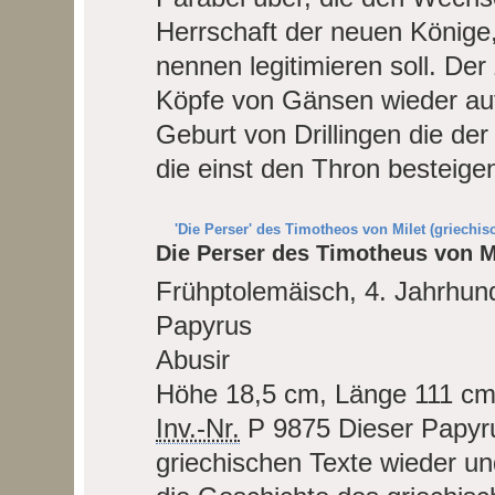
Herrschaft der neuen Könige,
nennen legitimieren soll. De
Köpfe von Gänsen wieder auf
Geburt von Drillingen die de
die einst den Thron besteige
'Die Perser' des Timotheos von Milet (griechis
Die Perser des Timotheus von Mi
Frühptolemäisch, 4. Jahrhund
Papyrus
Abusir
Höhe 18,5 cm, Länge 111 c
Inv.-Nr.
P 9875
Dieser Papyru
griechischen Texte wieder u