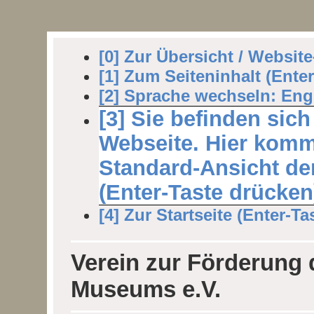
[0] Zur Übersicht / Websit
[1] Zum Seiteninhalt (Ente
[2] Sprache wechseln: Engl
[3] Sie befinden sich
Webseite. Hier komm
Standard-Ansicht der
(Enter-Taste drücken
[4] Zur Startseite (Enter-Ta
Verein zur Förderung
Museums e.V.