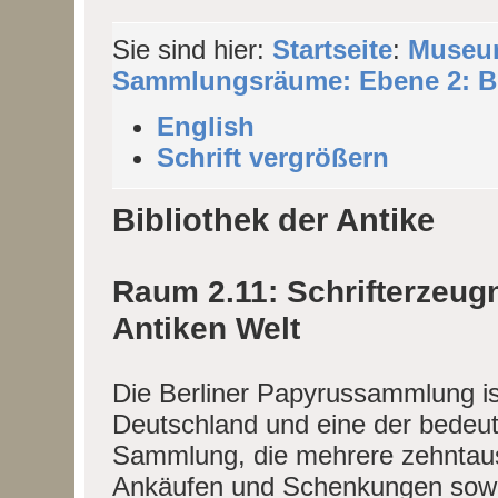
Sie sind hier:
Startseite
:
Museu
Sammlungsräume: Ebene 2: Bib
English
Schrift vergrößern
Bibliothek der Antike
Raum 2.11: Schrifterzeug
Antiken Welt
Die Berliner Papyrussammlung ist 
Deutschland und eine der bedeute
Sammlung, die mehrere zehntause
Ankäufen und Schenkungen sowi