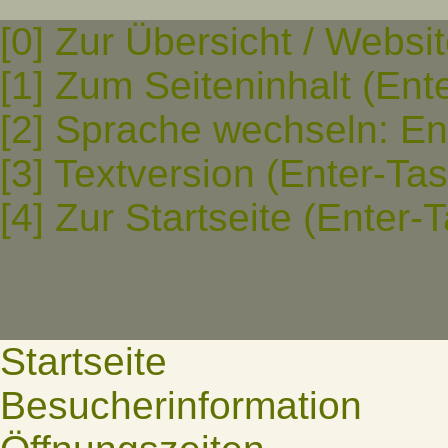
[0] Zur Übersicht / Websi
[1] Zum Seiteninhalt (Ent
[2] Sprache wechseln: En
[3] Textversion (Enter-Ta
[4] Zur Startseite (Enter-
Startseite
Besucherinformation