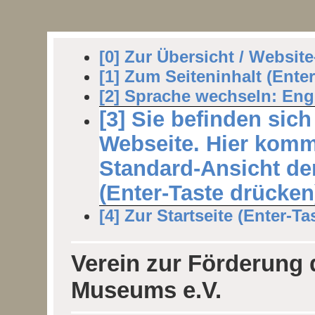
[0] Zur Übersicht / Websit
[1] Zum Seiteninhalt (Ente
[2] Sprache wechseln: Engl
[3] Sie befinden sich
Webseite. Hier komm
Standard-Ansicht der
(Enter-Taste drücken
[4] Zur Startseite (Enter-Ta
Verein zur Förderung
Museums e.V.