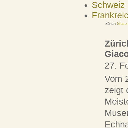
Schweiz
Frankrei
Zürich
Giacom
Züric
Giaco
27. F
Vom 2
zeigt
Meist
Museu
Echna