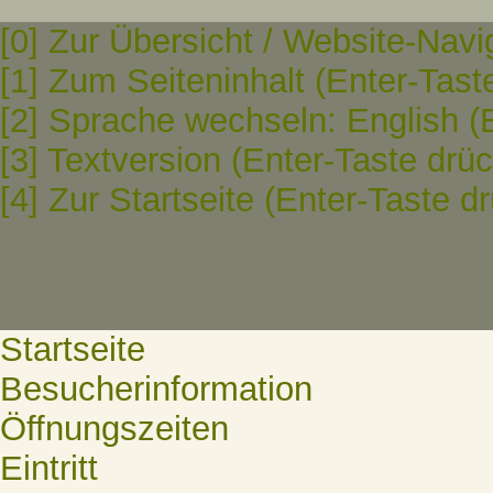
[0] Zur Übersicht / Website-Navi
[1] Zum Seiteninhalt (Enter-Tast
[2] Sprache wechseln: English (
[3] Textversion (Enter-Taste drü
[4] Zur Startseite (Enter-Taste d
Startseite
Besucherinformation
Öffnungszeiten
Eintritt