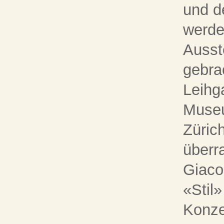
und d
werde
Ausst
gebra
Leihg
Museu
Züric
überr
Giaco
«Stil»
Konze