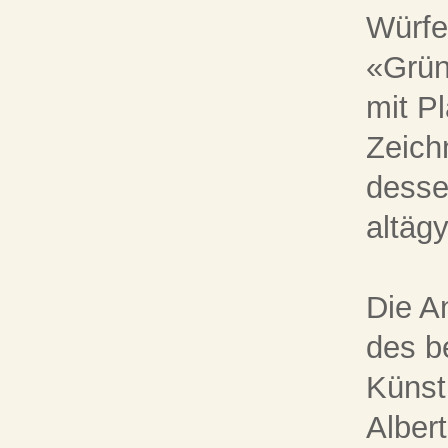
Würfe
«Grün
mit P
Zeich
desse
altäg
Die A
des b
Künst
Alber