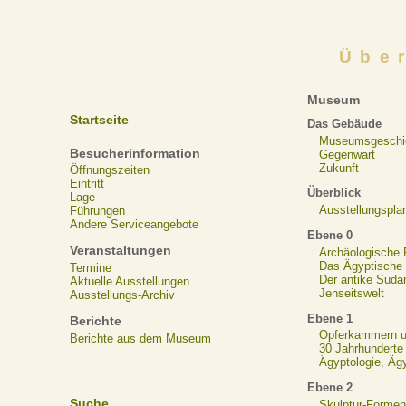
Übe
Museum
Startseite
Das Gebäude
Museumsgeschi
Besucherinformation
Gegenwart
Zukunft
Öffnungszeiten
Eintritt
Überblick
Lage
Ausstellungspla
Führungen
Andere Serviceangebote
Ebene 0
Veranstaltungen
Archäologische
Das Ägyptische N
Termine
Der antike Suda
Aktuelle Ausstellungen
Jenseitswelt
Ausstellungs-Archiv
Ebene 1
Berichte
Opferkammern un
Berichte aus dem Museum
30 Jahrhunderte
Ägyptologie, Äg
Ebene 2
Suche
Skulptur-Formen