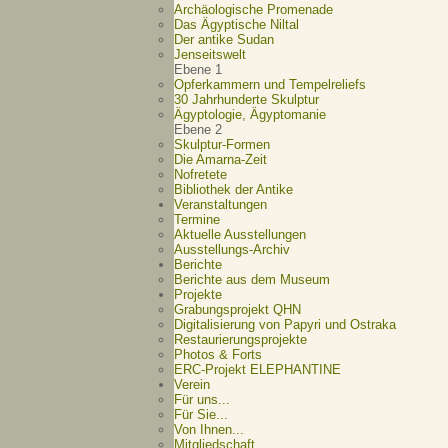
Archäologische Promenade
Das Ägyptische Niltal
Der antike Sudan
Jenseitswelt
Ebene 1
Opferkammern und Tempelreliefs
30 Jahrhunderte Skulptur
Ägyptologie, Ägyptomanie
Ebene 2
Skulptur-Formen
Die Amarna-Zeit
Nofretete
Bibliothek der Antike
Veranstaltungen
Termine
Aktuelle Ausstellungen
Ausstellungs-Archiv
Berichte
Berichte aus dem Museum
Projekte
Grabungsprojekt QHN
Digitalisierung von Papyri und Ostraka
Restaurierungsprojekte
Photos & Forts
ERC-Projekt ELEPHANTINE
Verein
Für uns...
Für Sie...
Von Ihnen...
Mitgliedschaft