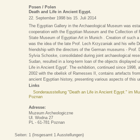
Posen / Polen
Death and Life in Ancient Egypt.
22. September 1998 bis 15. Juli 2014
The Egyptian Gallery in the Archaeological Museum was esta
cooperation with the Egyptian Museum and the Collection of P
State Museum of Egyptian Art in Munich . Creation of such a
was the idea of the late Prof. Lech Krzyzaniak and his wife Dr
friendship with the directors of the German museums - Prof. D
Sylvia Schoske, consolidated during joint archaeological res
Sudan, resulted in a long-term loan of the objects displayed u
Life in Ancient Egypt'. The exhibition, continued since 1998,
2002 with the obelisk of Ramesses II, contains artefacts from 
ancient Egyptian history, presenting various aspects of this u
Links
Sonderausstellung "Death an Life in Ancient Egypt." im 
Poznan
Adresse:
Muzeum Archeologiczne
Ul. Wodna 27
PL - 61-781 Poznan
Seiten:
1
(Insgesamt 1 Ausstellungen)