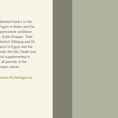
blished thanks to the
apyri in Berlin and the
 permanent exhibition
. Karla Kroeper. Their
ietrich Wildung and Dr.
earch in Egypt and the
nder the title 'Death and
 and supplemented in
all periods of the
nique culture.
Muzeum Archeologiczne