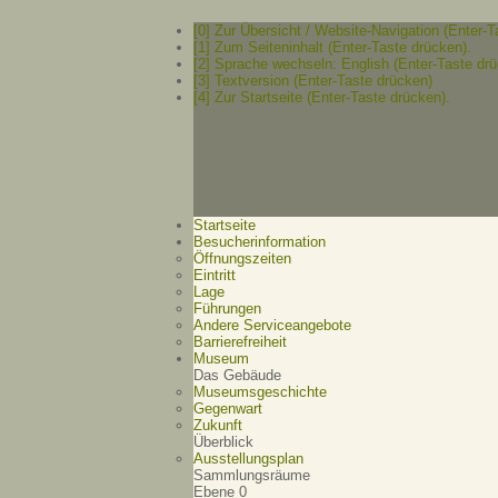
[0] Zur Übersicht / Website-Navigation (Enter-T
[1] Zum Seiteninhalt (Enter-Taste drücken).
[2] Sprache wechseln: English (Enter-Taste drü
[3] Textversion (Enter-Taste drücken)
[4] Zur Startseite (Enter-Taste drücken).
Startseite
Besucherinformation
Öffnungszeiten
Eintritt
Lage
Führungen
Andere Serviceangebote
Barrierefreiheit
Museum
Das Gebäude
Museumsgeschichte
Gegenwart
Zukunft
Überblick
Ausstellungsplan
Sammlungsräume
Ebene 0