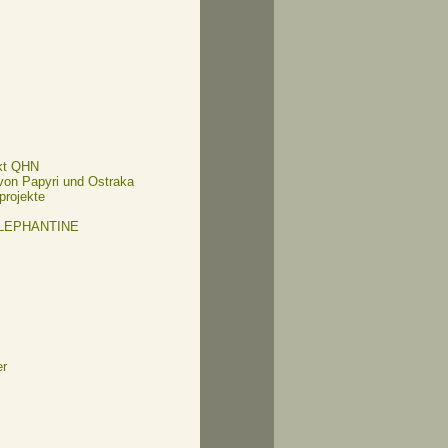
kt QHN
 von Papyri und Ostraka
projekte
ELEPHANTINE
er