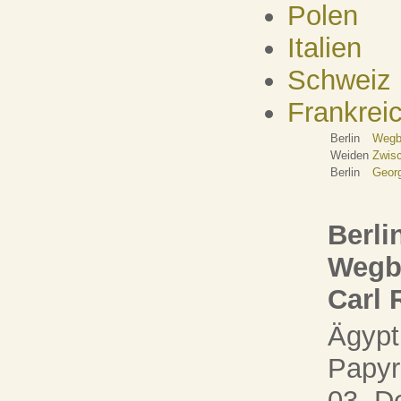
Polen
Italien
Schweiz
Frankrei
Berlin
Wegbe
Weiden
Zwisc
Berlin
Georg
Berli
Wegbe
Carl 
Ägypt
Papy
03. D