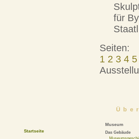
Skul
für B
Staat
Seiten:
1
2
3
4
5
Ausstell
Übe
Museum
Startseite
Das Gebäude
Museumsgeschi