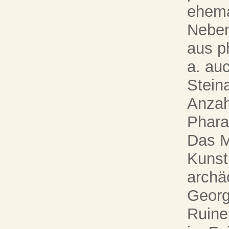
ehema
Neben
aus p
a. au
Steina
Anzah
Phara
Das M
Kunst
archäo
Georg
Ruine