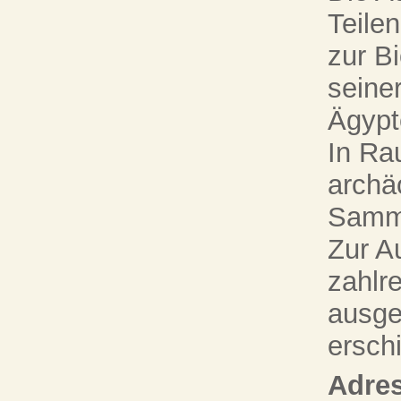
Teile
zur B
seine
Ägypt
In Ra
archä
Samml
Zur Au
zahlr
ausges
ersch
Adres