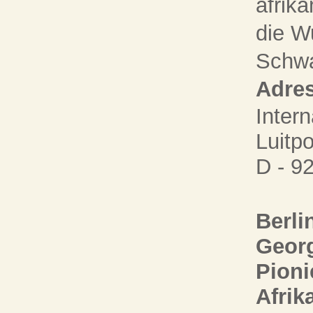
afrik
die W
Schwa
Adres
Inter
Luitp
D - 9
Berli
Georg
Pioni
Afrik