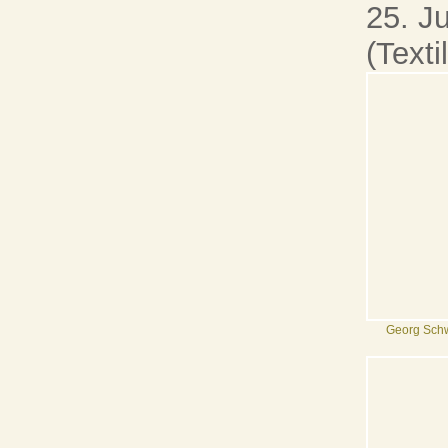
25. J
(Text
Georg Schw