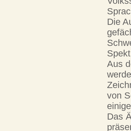
Volks
Sprac
Die Au
gefäc
Schwe
Spekt
Aus d
werde
Zeich
von S
einige
Das Ä
präse