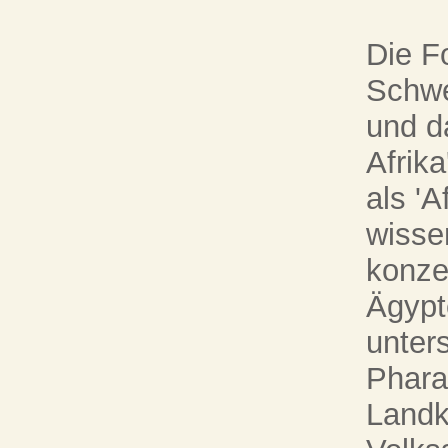
Die F
Schwe
und d
Afrik
als 'A
wisse
konze
Ägypte
unter
Phara
Landk