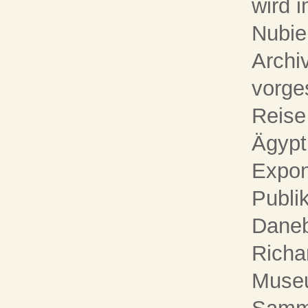
wird 
Nubie
Archi
vorges
Reise
Ägypt
Expon
Publi
Daneb
Richa
Museu