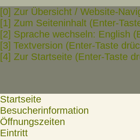
[0] Zur Übersicht / Website-Navi
[1] Zum Seiteninhalt (Enter-Tast
[2] Sprache wechseln: English (
[3] Textversion (Enter-Taste drü
[4] Zur Startseite (Enter-Taste d
Startseite
Besucherinformation
Öffnungszeiten
Eintritt