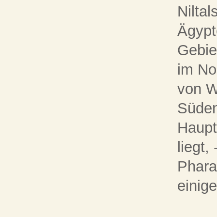
Nilta
Ägypt
Gebie
im No
von W
Süden
Haupt
liegt,
Phara
einig