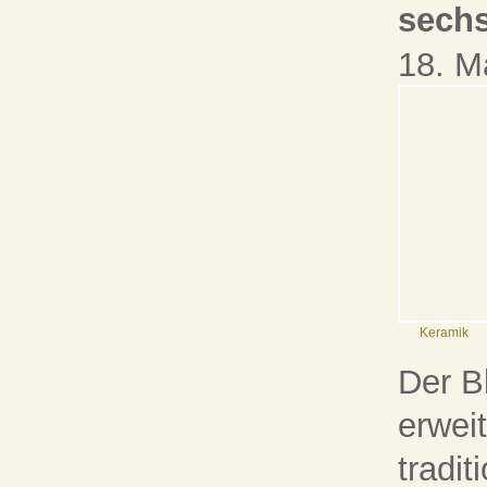
sech
18. M
Keramik
Der B
erwei
tradit