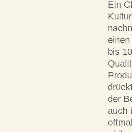
Ein C
Kultu
nachm
einen
bis 10
Quali
Produ
drück
der B
auch 
oftma