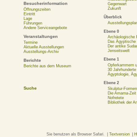
Besucherinformation
Gegenwart
Zukunft
Öffnungszeiten
Eintritt
Überblick
Lage
Ausstellungspla
Führungen
Andere Serviceangebote
Ebene 0
Veranstaltungen
Archäologische
Das Ägyptische N
Termine
Der antike Suda
Aktuelle Ausstellungen
Jenseitswelt
Ausstellungs-Archiv
Ebene 1
Berichte
Opferkammern un
Berichte aus dem Museum
30 Jahrhunderte
Ägyptologie, Äg
Ebene 2
Suche
Skulptur-Formen
Die Amarna-Zeit
Nofretete
Bibliothek der A
Sie benutzen als Browser Safari. |
Textversion
|
H