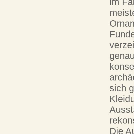
im Fa
meist
Ornam
Funde
verze
genau
konse
archä
sich 
Kleid
Aussta
rekon
Die A