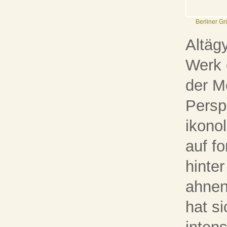
Berliner Gr
Altäg
Werk 
der M
Persp
ikono
auf f
hinte
ahnen
hat s