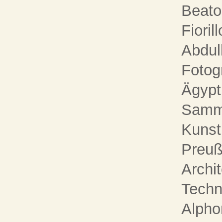
Beato,
Fioril
Abdul
Fotog
Ägypt
Samml
Kunst
Preuß
Archi
Techni
Alpho