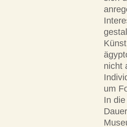
anrege
Inter
gesta
Künst
ägypt
nicht
Indiv
um For
In di
Dauer
Museu