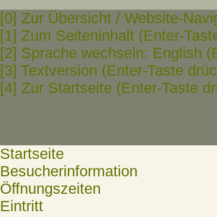
[0] Zur Übersicht / Website-Navi
[1] Zum Seiteninhalt (Enter-Tast
[2] Sprache wechseln: English (
[3] Textversion (Enter-Taste drü
[4] Zur Startseite (Enter-Taste d
Startseite
Besucherinformation
Öffnungszeiten
Eintritt