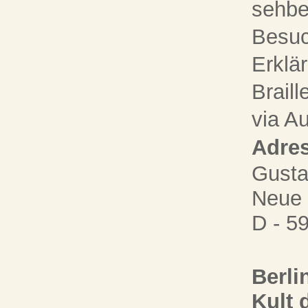
sehbe
Besuc
Erklä
Brail
via A
Adres
Gust
Neue 
D - 
Berli
Kult 