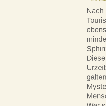
(von Nordo
Nach 
Touri
ebens
minde
Sphin
Diese 
Urzei
galten
Myste
Mensc
Wer s