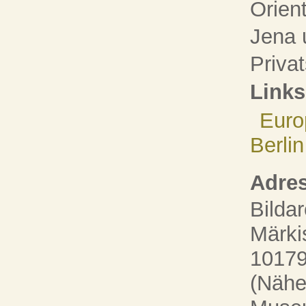
Orien
Jena 
Priva
Links
Euro
Berlin
Adres
Bildar
Märki
10179
(Nähe