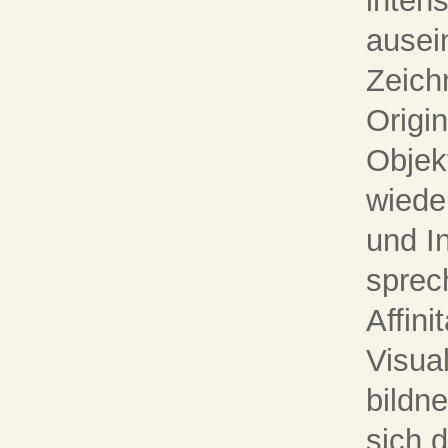
intens
ausei
Zeich
Origin
Objek
wiede
und I
sprec
Affini
Visua
bildne
sich 