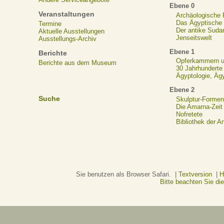
Ebene 0
Veranstaltungen
Archäologische
Das Ägyptische N
Termine
Der antike Suda
Aktuelle Ausstellungen
Jenseitswelt
Ausstellungs-Archiv
Ebene 1
Berichte
Opferkammern un
Berichte aus dem Museum
30 Jahrhunderte
Ägyptologie, Äg
Ebene 2
Suche
Skulptur-Formen
Die Amarna-Zeit
Nofretete
Bibliothek der A
Sie benutzen als Browser Safari. |
Textversion
|
H
Bitte beachten Sie d