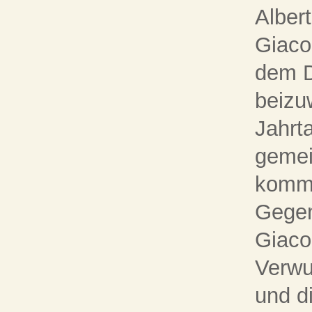
Alber
Giaco
dem D
beizu
Jahrt
geme
kommu
Gegen
Giaco
Verwu
und d