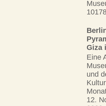
Museu
10178
Berli
Pyra
Giza 
Eine 
Muse
und d
Kultu
Monat
12. N