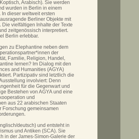
 Koptisch, Arabisch). Sie werden
d wurden in Berlin in einem
In dieser weltweit ersten
ausragende Berliner Objekte mit
Die vielfältigen Inhalte der Texte
d zeitgenössisch interpretiert.
l Berlin erlebbar.
ngen zu Elephantine neben dem
erationspartner*innen der
tät, Familie, Religion, Handel,
ntine lernen? Im Dialog mit den
ences and Humanities (AGYA)
ert. Partizipativ sind letztlich die
usstellung involviert: Denn
gangenheit für die Gegenwart und
ährige Bestehen von AGYA und eine
kooperation und
nnen aus 22 arabischen Staaten
ärer Forschung gemeinsamen
forderungen.
englisch/deutsch) und entsteht in
rismus und Antiken (SCA). Sie
sich in der James-Simon-Galerie der