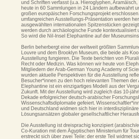
und Schriften verfasst (u.a. Hieroglyphen, Aramäisch,
heute in 60 Sammlungen in 24 Ländern aufbewahrt un
großen europäischen Forschungsprojekt erschlossen. 
umfangreichen Ausstellungs-Präsentation werden her
ausgewählten internationalen Spitzenstücken gezeigt. 
werden durch archäologische Funde kontextualisiert un
So wird die Nil-Insel Elephantine auf der Museumsinse
Berlin beherbergt eine der weltweit größten Sammlu
Louvre und dem Brooklyn Museum, die beide als Koop
Ausstellung fungieren. Die Texte berichten von Plurali
Recht oder Medizin. Was können wir heute von Elepha
Mitgliedern der Arab-German Young Academy of Sci
wurden aktuelle Perspektiven für die Ausstellung reflekti
Besucher*innen zu den hoch relevanten Themen der A
Elephantine ist ein einzigartiges Modell aus der Ver
Zukunft. Mit der Ausstellung wird zugleich das 10-j
Dekade erfolgreicher deutsch-arabischer Forschungs
Wissenschaftsdiplomatie gefeiert. Wissenschaftler*i
und Deutschland widmen sich hier in interdisziplin
Lösungsansätzen globaler gesellschaftlicher Heraus
Die Ausstellung ist dreisprachig konzipiert (arabisch/
Co-Kuration mit dem Ägyptischen Ministerium für Tou
erstreckt sich über zwei Teile: der erste Teil widmet 