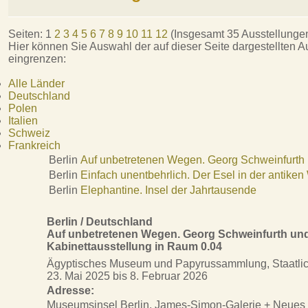
Seiten:
1
2
3
4
5
6
7
8
9
10
11
12
(Insgesamt 35 Ausstellunge
Hier können Sie Auswahl der auf dieser Seite dargestellten 
eingrenzen:
Alle Länder
Deutschland
Polen
Italien
Schweiz
Frankreich
Berlin
Auf unbetretenen Wegen. Georg Schweinfurth 
Berlin
Einfach unentbehrlich. Der Esel in der antiken
Berlin
Elephantine. Insel der Jahrtausende
Berlin / Deutschland
Auf unbetretenen Wegen. Georg Schweinfurth und
Kabinettausstellung in Raum 0.04
Ägyptisches Museum und Papyrussammlung, Staatlic
23. Mai 2025 bis 8. Februar 2026
Adresse:
Museumsinsel Berlin, James-Simon-Galerie + Neue