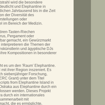
tstrahl wird die besondere
eutlicht und Elephantine in
ichen Jahrtausend bis in die Zeit
n der Diversität des
rstellungen oder
l im Bereich der Medizin.
Hören-Tasten-Riechen
pyrus, Pergament oder
hrbar gemacht, ein Gewürzmarkt
 interpretieren die Themen der
hskünstlerin und ägyptische DJs
 ihre Kompositionen in besonderer
ht es um den 'Raum' Elephantine.
mit ihrer Region inszeniert. Es
h siebenjähriger Forschung,
ERC Grant) unter dem Titel
Scripts from Elephantine Island in
 Ostraka aus Elephantine durch ein
hlossen werden. Dieses Projekt
a durch ein internationales
usammenarbeit mit
acht, die es ermöglichte,