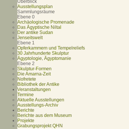
Überblick
Ausstellungsplan
Sammlungsräume
Ebene 0
Archäologische Promenade
Das Ägyptische Niltal
Der antike Sudan
Jenseitswelt
Ebene 1
Opferkammern und Tempelreliefs
30 Jahrhunderte Skulptur
Ägyptologie, Ägyptomanie
Ebene 2
Skulptur-Formen
Die Amarna-Zeit
Nofretete
Bibliothek der Antike
Veranstaltungen
Termine
Aktuelle Ausstellungen
Ausstellungs-Archiv
Berichte
Berichte aus dem Museum
Projekte
Grabungsprojekt QHN