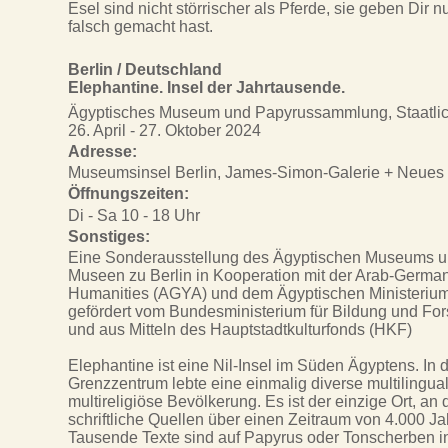
Esel sind nicht störrischer als Pferde, sie geben Dir 
falsch gemacht hast.
Berlin / Deutschland
Elephantine. Insel der Jahrtausende.
Ägyptisches Museum und Papyrussammlung, Staatlic
26. April - 27. Oktober 2024
Adresse:
Museumsinsel Berlin, James-Simon-Galerie + Neue
Öffnungszeiten:
Di - Sa 10 - 18 Uhr
Sonstiges:
Eine Sonderausstellung des Ägyptischen Museums u
Museen zu Berlin in Kooperation mit der Arab-Germ
Humanities (AGYA) und dem Ägyptischen Ministerium 
gefördert vom Bundesministerium für Bildung und Fo
und aus Mitteln des Hauptstadtkulturfonds (HKF)
Elephantine ist eine Nil-Insel im Süden Ägyptens. In
Grenzzentrum lebte eine einmalig diverse multilingual
multireligiöse Bevölkerung. Es ist der einzige Ort, a
schriftliche Quellen über einen Zeitraum von 4.000 J
Tausende Texte sind auf Papyrus oder Tonscherben 