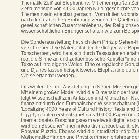
Thematik 'Zeit' auf Elephantine. Mit einem großen Zei
Zeitdimension von 4.000 Jahren Kulturgeschichte verd
Themeninseln erlebbar gemacht. Vom dritten vorchristl
nach der arabischen Eroberung zeugen die Quellen vo
gesellschaftlichen Zusammenlebens, der Religionsvo
wissenschaftlichen Errungenschaften wie zum Beispie
Die Sonderausstellung hat sich dem Prinzip Sehen-
verschrieben. Die Materialität der Textträger, wie Pa
Tonscherben, wird haptisch durch Taststationen erfa
regt die Sinne an und zeitgenössische Künstler*innen
Texte auf ihre eigene Weise: Eine europäische Geruc
und Djanes lassen beispielsweise Elephantine durch
Weise erfahrbar werden.
Im zweiten Teil der Ausstellung im Neuen Museum ge
Mit einem großen Modell wird die Dimension der Insel 
folgt Wissenschaft zum Anfassen und Mitmachen: Nac
finanziert durch den Europäischen Wissenschaftsrat (
'Localizing 4000 Years of Cultural History. Texts and 
Egypt', konnten erstmals mehr als 10.000 Papyri und
internationales Forschungsteam weltweit digital ersc
wird den Besucher*innen interaktiv nahegebracht, etw
Papyrus-Puzzle. Ebenso wird die interdisziplinäre Z
Mathematiker*innen und Physiker*innen erfahrbar gem