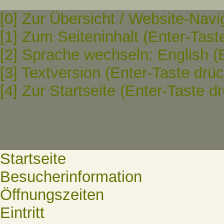
[0] Zur Übersicht / Website-Navi
[1] Zum Seiteninhalt (Enter-Tast
[2] Sprache wechseln: English (
[3] Textversion (Enter-Taste drü
[4] Zur Startseite (Enter-Taste d
Startseite
Besucherinformation
Öffnungszeiten
Eintritt