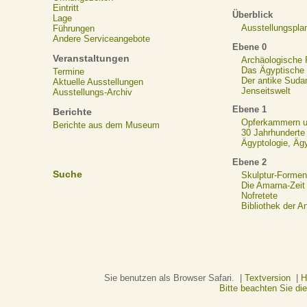
Eintritt
Überblick
Lage
Ausstellungspla
Führungen
Andere Serviceangebote
Ebene 0
Veranstaltungen
Archäologische
Das Ägyptische N
Termine
Der antike Suda
Aktuelle Ausstellungen
Jenseitswelt
Ausstellungs-Archiv
Ebene 1
Berichte
Opferkammern un
Berichte aus dem Museum
30 Jahrhunderte
Ägyptologie, Äg
Ebene 2
Suche
Skulptur-Formen
Die Amarna-Zeit
Nofretete
Bibliothek der A
Sie benutzen als Browser Safari. |
Textversion
|
H
Bitte beachten Sie d