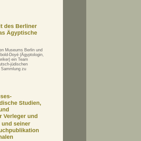
t des Berliner
das Ägyptische
hen Museums Berlin und
old-Doyé (Ägyptologin,
riker) ein Team
utsch-jüdischen
n Sammlung zu
ses-
dische Studien,
und
r Verleger und
 und seiner
uchpublikation
nalen