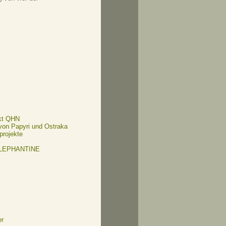
kt QHN
 von Papyri und Ostraka
projekte
ELEPHANTINE
er