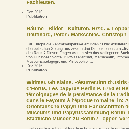
Fachleuten.
Dez 2016
Publikation
Räume - Bilder - Kulturen, Hrsg. v. Lepper
Deuflhard, Peter / Markschies, Christoph
Hat Europa die Zentralperspektive erfunden? Oder existieren n
den optischen Sprung aus zwei in drei Dimensionen zu realisi
den Raum? Diesen Fragen widmet sich das vorliegende Buch
von Kunstgeschichte, Bildwissenschaft, Mathematik, Informa
Museumspädagogik und Philosophie. ...
Dez 2016
Publikation
Widmer, Ghislaine. Résurrection d’Osiris
d’Horus, Les papyrus Berlin P. 6750 et Ber
témoignages de la persistance de la tradi
dans le Fayoum à l’époque romaine, in: 
Orientalische Papyri und Handschriften 
Museums und Papyrussammlung Berlin, B
Staatliche Museen zu Berlin / Lepper, Ver
First complete edition of two demotic manuscripts from the e