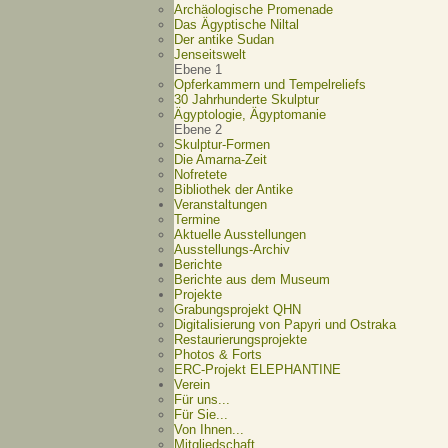
Archäologische Promenade
Das Ägyptische Niltal
Der antike Sudan
Jenseitswelt
Ebene 1
Opferkammern und Tempelreliefs
30 Jahrhunderte Skulptur
Ägyptologie, Ägyptomanie
Ebene 2
Skulptur-Formen
Die Amarna-Zeit
Nofretete
Bibliothek der Antike
Veranstaltungen
Termine
Aktuelle Ausstellungen
Ausstellungs-Archiv
Berichte
Berichte aus dem Museum
Projekte
Grabungsprojekt QHN
Digitalisierung von Papyri und Ostraka
Restaurierungsprojekte
Photos & Forts
ERC-Projekt ELEPHANTINE
Verein
Für uns...
Für Sie...
Von Ihnen...
Mitgliedschaft