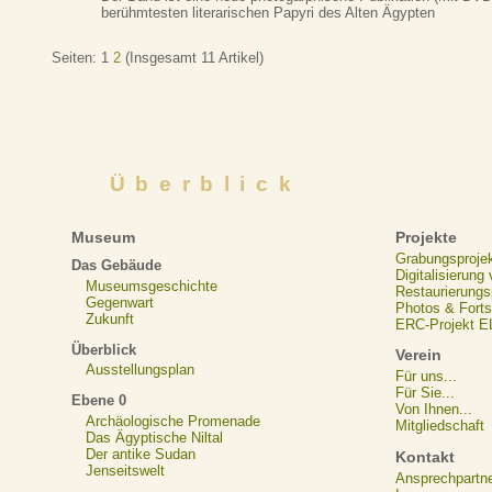
berühmtesten literarischen Papyri des Alten Ägypten
Seiten:
1
2
(Insgesamt 11 Artikel)
Überblick
Museum
Projekte
Grabungsproje
Das Gebäude
Digitalisierung
Museumsgeschichte
Restaurierungs
Gegenwart
Photos & Forts
Zukunft
ERC-Projekt 
Überblick
Verein
Ausstellungsplan
Für uns...
Für Sie...
Ebene 0
Von Ihnen...
Archäologische Promenade
Mitgliedschaft
Das Ägyptische Niltal
Der antike Sudan
Kontakt
Jenseitswelt
Ansprechpartn