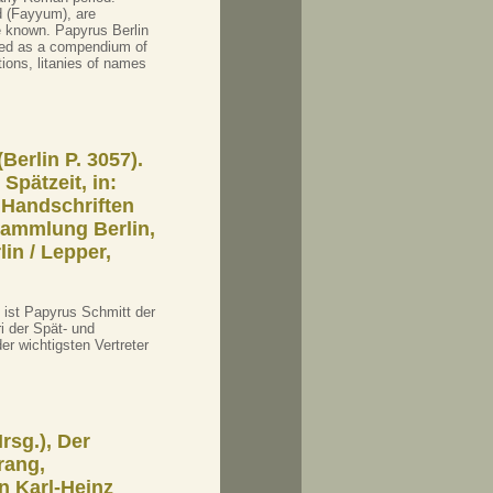
d (Fayyum), are
re known. Papyrus Berlin
bed as a compendium of
tions, litanies of names
Berlin P. 3057).
Spätzeit, in:
 Handschriften
ammlung Berlin,
in / Lepper,
 ist Papyrus Schmitt der
i der Spät- und
r wichtigsten Vertreter
rsg.), Der
rang,
 Karl-Heinz