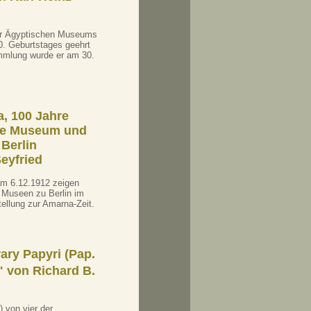
iner Ägyptischen Museums
0. Geburtstages geehrt
ammlung wurde er am 30.
a, 100 Jahre
che Museum und
Berlin
Seyfried
am 6.12.1912 zeigen
 Museen zu Berlin im
llung zur Amarna-Zeit.
ary Papyri (Pap.
" von Richard B.
 von vier der