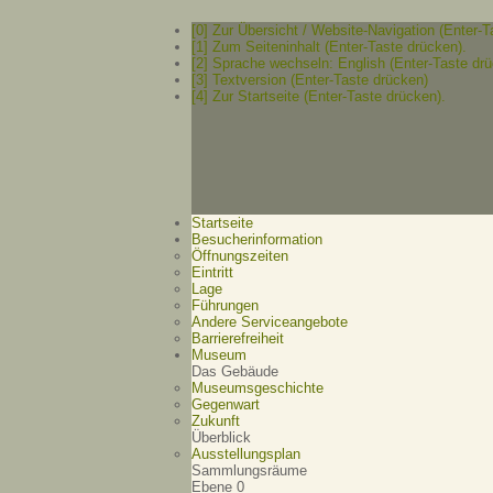
[0] Zur Übersicht / Website-Navigation (Enter-T
[1] Zum Seiteninhalt (Enter-Taste drücken).
[2] Sprache wechseln: English (Enter-Taste drü
[3] Textversion (Enter-Taste drücken)
[4] Zur Startseite (Enter-Taste drücken).
Startseite
Besucherinformation
Öffnungszeiten
Eintritt
Lage
Führungen
Andere Serviceangebote
Barrierefreiheit
Museum
Das Gebäude
Museumsgeschichte
Gegenwart
Zukunft
Überblick
Ausstellungsplan
Sammlungsräume
Ebene 0