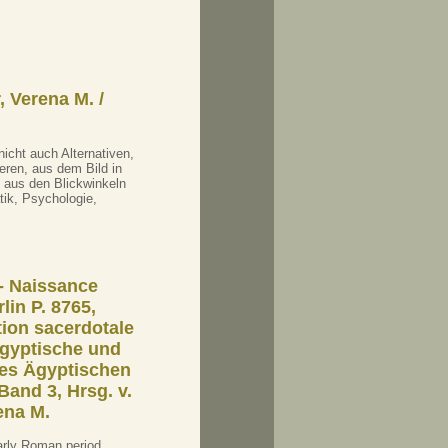
, Verena M. /
icht auch Alternativen,
eren, aus dem Bild in
 aus den Blickwinkeln
tik, Psychologie,
 - Naissance
lin P. 8765,
tion sacerdotale
Ägyptische und
des Ägyptischen
and 3, Hrsg. v.
ena M.
arly Roman period.