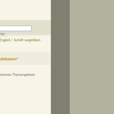
English
Schrift vergrößern
blikation"
bestimmte Themengebiete