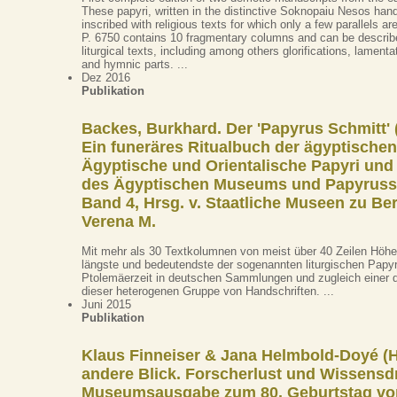
These papyri, written in the distinctive Soknopaiu Nesos han
inscribed with religious texts for which only a few parallels a
P. 6750 contains 10 fragmentary columns and can be descri
liturgical texts, including among others glorifications, lamenta
and hymnic parts. ...
Dez 2016
Publikation
Backes, Burkhard. Der 'Papyrus Schmitt' (
Ein funeräres Ritualbuch der ägyptischen 
Ägyptische und Orientalische Papyri und
des Ägyptischen Museums und Papyruss
Band 4, Hrsg. v. Staatliche Museen zu Berl
Verena M.
Mit mehr als 30 Textkolumnen von meist über 40 Zeilen Höhe
längste und bedeutendste der sogenannten liturgischen Papyr
Ptolemäerzeit in deutschen Sammlungen und zugleich einer de
dieser heterogenen Gruppe von Handschriften. ...
Juni 2015
Publikation
Klaus Finneiser & Jana Helmbold-Doyé (H
andere Blick. Forscherlust und Wissensd
Museumsausgabe zum 80. Geburtstag von