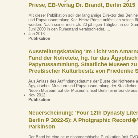
Priese, EB-Verlag Dr. Brandt, Berlin 2015
Mit dieser Publikation soll der langjährige Direktor des Berl
und Papyrussammlung Karl-Heinz Priese anlässlich seines 8
werden. Nach seiner mehr als 20-jährigen Tätigkeit in der S
Juni 2000 in den Ruhestand verabschiedet. ...
Jan 2013
Publikation
Ausstellungskatalog 'Im Licht von Amarn
Fund der Nofretete, hg. für das Ägyptis
Papyrussammlung, Staatliche Museen zu 
Preußischer Kulturbesitz von Friederike 
Aus Anlass des Auffindungsdatums der Büste der Nofretete 
Ägyptisches Museum und Papyrus­sammlung der Staatlichen
Neuen Museum auf der Museumsinsel Berlin eine Sonderauste
Nov 2012
Publikation
Neuerscheinung: 'Four 12th Dynasty Liter
Berlin P 3022-5): A Photgraphic Record�
Parkinson
Der Band ist eine neue photogarphische Publikation (mit DVD)