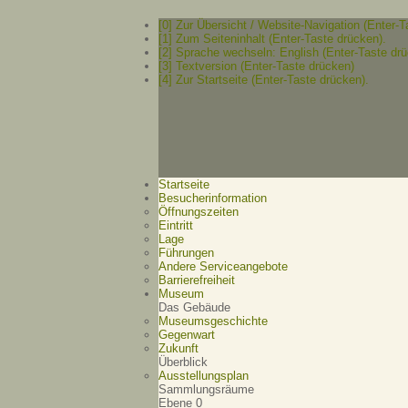
[0] Zur Übersicht / Website-Navigation (Enter-T
[1] Zum Seiteninhalt (Enter-Taste drücken).
[2] Sprache wechseln: English (Enter-Taste drü
[3] Textversion (Enter-Taste drücken)
[4] Zur Startseite (Enter-Taste drücken).
Startseite
Besucherinformation
Öffnungszeiten
Eintritt
Lage
Führungen
Andere Serviceangebote
Barrierefreiheit
Museum
Das Gebäude
Museumsgeschichte
Gegenwart
Zukunft
Überblick
Ausstellungsplan
Sammlungsräume
Ebene 0