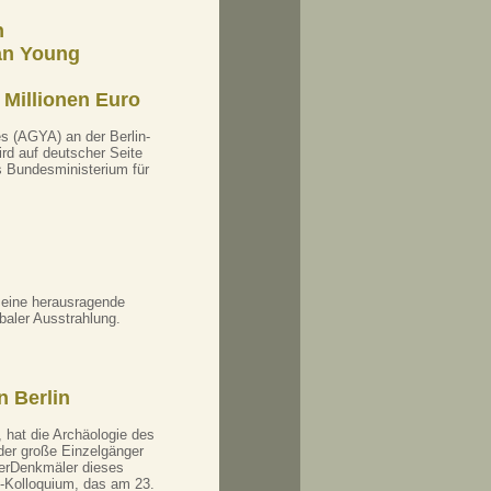
n
an Young
 Millionen Euro
 (AGYA) an der Berlin-
d auf deutscher Seite
s Bundesministerium für
 eine herausragende
obaler Ausstrahlung.
n Berlin
, hat die Archäologie des
der große Einzelgänger
 derDenkmäler dieses
l-Kolloquium, das am 23.