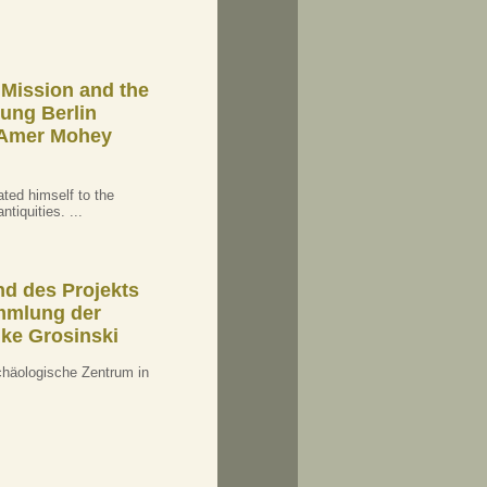
 Mission and the
ng Berlin
 Amer Mohey
ed himself to the
tiquities. ...
nd des Projekts
mmlung der
ike Grosinski
rchäologische Zentrum in