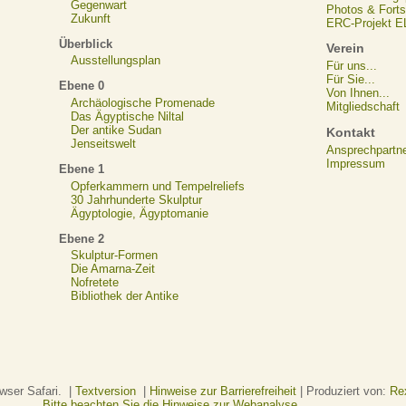
Gegenwart
Photos & Forts
Zukunft
ERC-Projekt 
Überblick
Verein
Ausstellungsplan
Für uns...
Für Sie...
Ebene 0
Von Ihnen...
Archäologische Promenade
Mitgliedschaft
Das Ägyptische Niltal
Der antike Sudan
Kontakt
Jenseitswelt
Ansprechpartn
Impressum
Ebene 1
Opferkammern und Tempelreliefs
30 Jahrhunderte Skulptur
Ägyptologie, Ägyptomanie
Ebene 2
Skulptur-Formen
Die Amarna-Zeit
Nofretete
Bibliothek der Antike
wser Safari. |
Textversion
|
Hinweise zur Barrierefreiheit
| Produziert von:
Re
Bitte beachten Sie die Hinweise zur Webanalyse