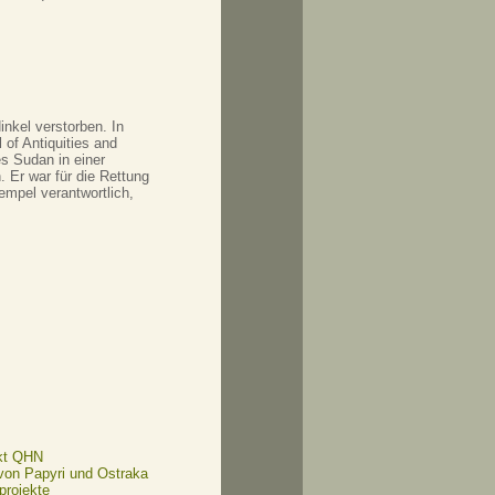
inkel verstorben. In
 of Antiquities and
es Sudan in einer
. Er war für die Rettung
mpel verantwortlich,
kt QHN
 von Papyri und Ostraka
projekte