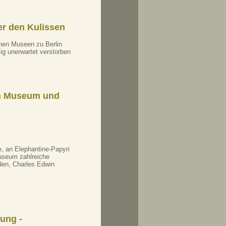
ter den Kulissen
hen Museen zu Berlin
lig unerwartet verstorben
en Museum und
e, an Elephantine-Papyri
useum zahlreiche
den, Charles Edwin
ung -