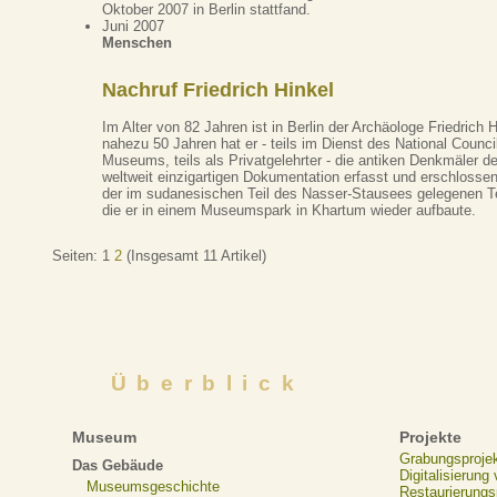
Oktober 2007 in Berlin stattfand.
Juni 2007
Menschen
Nachruf Friedrich Hinkel
Im Alter von 82 Jahren ist in Berlin der Archäologe Friedrich H
nahezu 50 Jahren hat er - teils im Dienst des National Council
Museums, teils als Privatgelehrter - die antiken Denkmäler d
weltweit einzigartigen Dokumentation erfasst und erschlossen
der im sudanesischen Teil des Nasser-Stausees gelegenen Te
die er in einem Museumspark in Khartum wieder aufbaute.
Seiten:
1
2
(Insgesamt 11 Artikel)
Überblick
Museum
Projekte
Grabungsproje
Das Gebäude
Digitalisierung
Museumsgeschichte
Restaurierungs