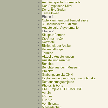
Archäologische Promenade
Das Ägyptische Niltal
Der antike Sudan
Jenseitswelt
Ebene 1
Opferkammern und Tempelreliefs
30 Jahrhunderte Skulptur
Ägyptologie, Ägyptomanie
Ebene 2
Skulptur-Formen
Die Amarna-Zeit
Nofretete
Bibliothek der Antike
Veranstaltungen
Termine
Aktuelle Ausstellungen
Ausstellungs-Archiv
Berichte
Berichte aus dem Museum
Projekte
Grabungsprojekt QHN
Digitalisierung von Papyri und Ostraka
Restaurierungsprojekte
Photos & Forts
ERC-Projekt ELEPHANTINE
Verein
Für uns...
Für Sie...
Von Ihnen...
Mitgliedschaft