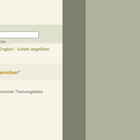
English
Schrift vergrößern
enschen"
bestimmte Themengebiete