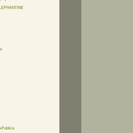
ELEPHANTINE
er
xPublica