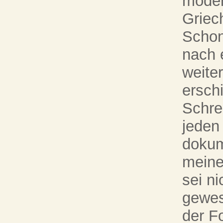
moder
Griec
Schon
nach e
weite
erschi
Schre
jeden
dokum
meine
sei n
gewes
der F