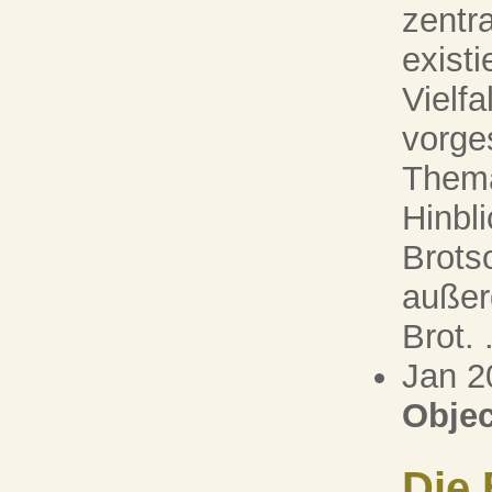
zentr
exist
Vielfa
vorges
Thema
Hinbli
Brots
außer
Brot. .
Jan 2
Objec
Die 