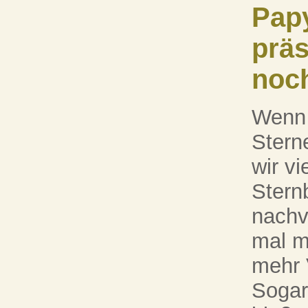
Pap
präs
noch
Wenn 
Stern
wir vi
Sternb
nachv
mal m
mehr 
Sogar