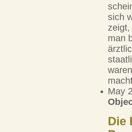
schei
sich 
zeigt,
man b
ärztl
staatl
waren
macht 
May 
Objec
Die 