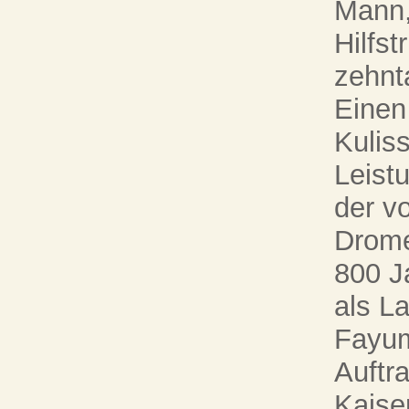
Mann,
Hilfs
zehnt
Einen
Kuliss
Leist
der v
Drome
800 Ja
als L
Fayum
Auftr
Kaiser