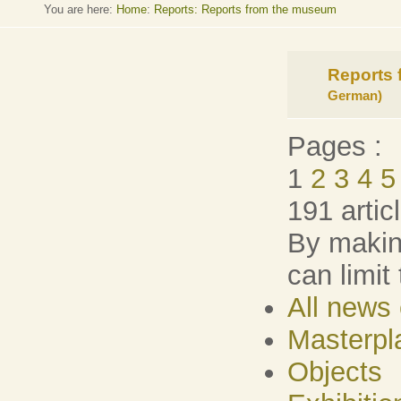
You are here:
Home
:
Reports: Reports from the museum
Reports
German)
Pages :
1
2
3
4
5
191 artic
By making
can limit
All news 
Masterpl
Objects