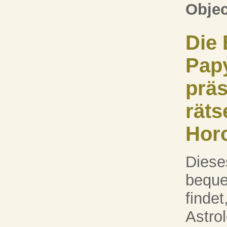
Objec
Die 
Pap
präs
räts
Hor
Diese
beque
findet
Astro