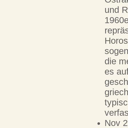
und R
1960er
reprä
Horos
sogen
die m
es au
gesch
griec
typis
verfas
Nov 