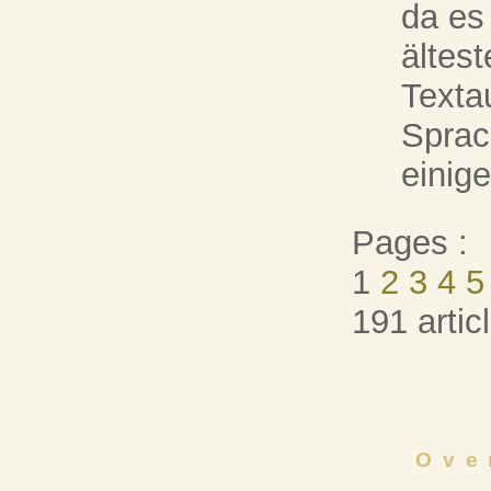
da es
ältes
Texta
Sprac
einige
Pages :
1
2
3
4
5
191 artic
Ove