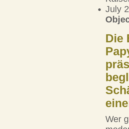
July 
Objec
Die 
Pap
präs
begl
Sch
eine
Wer gl