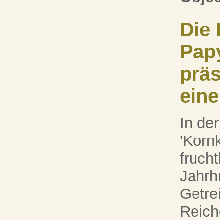
Die 
Pap
präs
eine
In der
'Korn
fruch
Jahrh
Getre
Reiche