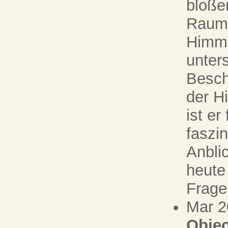
bloße
Raumf
Himme
unters
Besch
der Hi
ist e
faszi
Anbli
heute
Frage
Mar 2
Objec