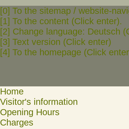
[0] To the sitemap / website-navi
[1] To the content (Click enter).
[2] Change language: Deutsch (C
[3] Text version (Click enter)
[4] To the homepage (Click enter
Home
Visitor's information
Opening Hours
Charges