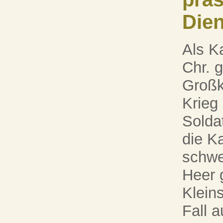
Dien
Als K
Chr. 
Großk
Krieg 
Solda
die K
schwe
Heer 
Klein
Fall 