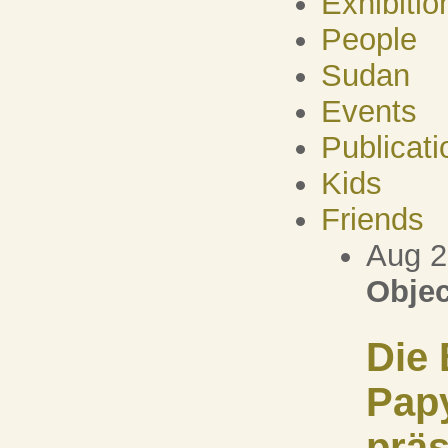
Exhibitio
People
Sudan
Events
Publicati
Kids
Friends
Aug 
Objec
Die 
Pap
präs