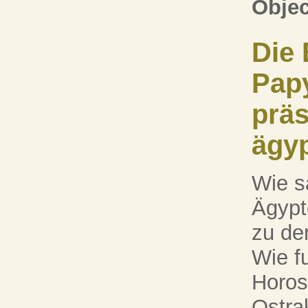
Objec
Die 
Pap
präs
ägyp
Wie s
Ägypt
zu de
Wie fu
Horos
Ostra