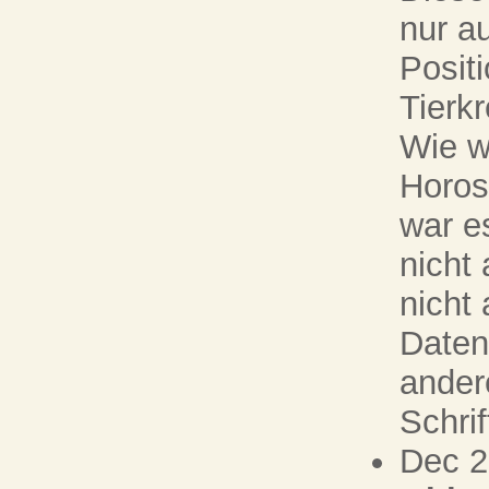
nur a
Posit
Tierkr
Wie w
Horos
war es
nicht
nicht
Daten
ander
Schri
Dec 