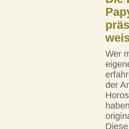
Pap
präs
wei
Wer m
eigen
erfah
der A
Horos
haben
origi
Diese