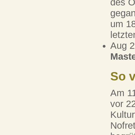
des Ö
gegan
um 18
letzt
Aug 
Maste
So v
Am 11
vor 2
Kultu
Nofre