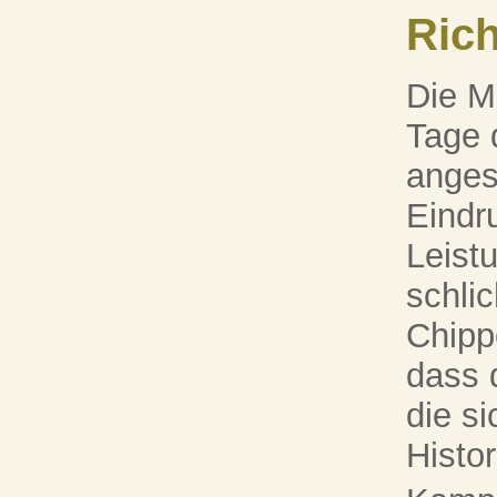
Rich
Die M
Tage 
anges
Eindr
Leist
schli
Chipp
dass d
die s
Histor