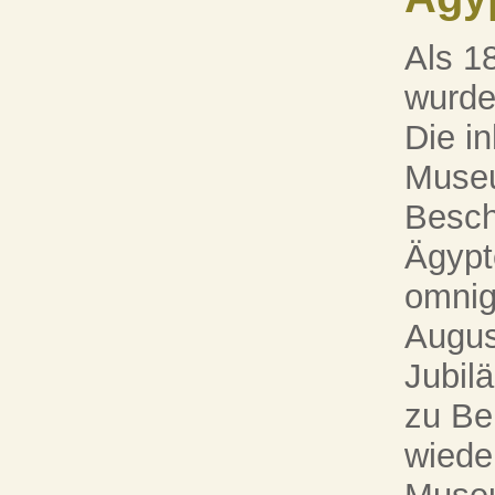
Als 1
wurde
Die in
Museu
Besch
Ägypt
omnig
Augus
Jubil
zu Be
wiede