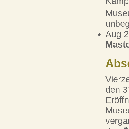
Kampa
Museu
unbeg
Aug 
Maste
Abs
Vierz
den 37
Eröff
Museu
verga