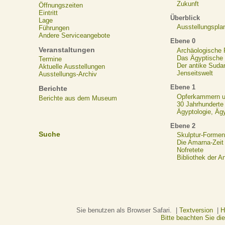
Zukunft
Öffnungszeiten
Eintritt
Überblick
Lage
Ausstellungspla
Führungen
Andere Serviceangebote
Ebene 0
Veranstaltungen
Archäologische
Das Ägyptische N
Termine
Der antike Suda
Aktuelle Ausstellungen
Jenseitswelt
Ausstellungs-Archiv
Ebene 1
Berichte
Opferkammern un
Berichte aus dem Museum
30 Jahrhunderte
Ägyptologie, Äg
Ebene 2
Suche
Skulptur-Formen
Die Amarna-Zeit
Nofretete
Bibliothek der A
Sie benutzen als Browser Safari. |
Textversion
|
H
Bitte beachten Sie d