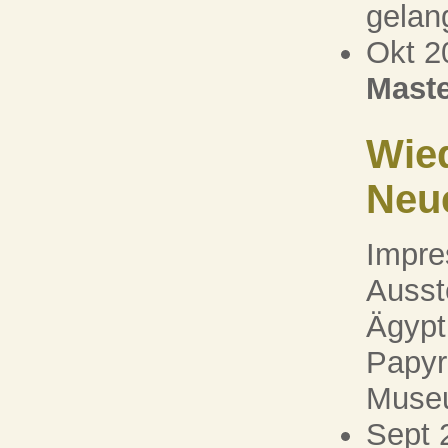
gelan
Okt 2
Maste
Wie
Neu
Impre
Ausst
Ägypt
Papy
Museu
Sept 