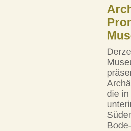
Arc
Pro
Mus
Derze
Museu
präsen
Archä
die i
unter
Süden
Bode-