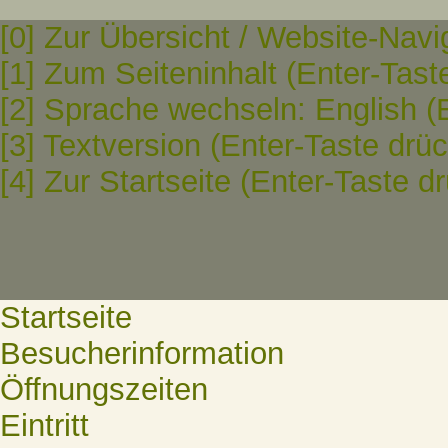
[0] Zur Übersicht / Website-Navi
[1] Zum Seiteninhalt (Enter-Tast
[2] Sprache wechseln: English (
[3] Textversion (Enter-Taste drü
[4] Zur Startseite (Enter-Taste d
Startseite
Besucherinformation
Öffnungszeiten
Eintritt