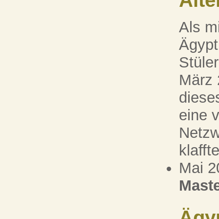
Alt
Als m
Ägypt
Stüle
März 
diese
eine 
Netzw
klaffte
Mai 2
Maste
Ägy