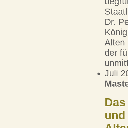
begrü
Staat
Dr. P
Königi
Alten
der f
unmitt
Juli 
Maste
Das
und