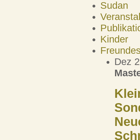
Sudan
Veransta
Publikati
Kinder
Freundes
Dez 
Maste
Klei
Son
Neu
Schn