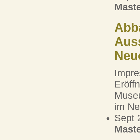
Maste
Abb
Auss
Neu
Impre
Eröff
Muse
im N
Sept 
Maste