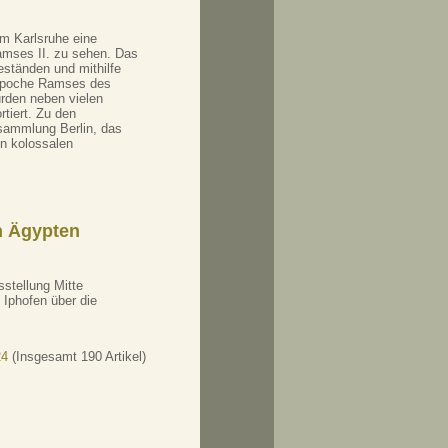
m Karlsruhe eine
amses II. zu sehen. Das
ständen und mithilfe
itepoche Ramses des
urden neben vielen
rtiert. Zu den
sammlung Berlin, das
n kolossalen
n Ägypten
sstellung Mitte
Iphofen über die
24
(Insgesamt 190 Artikel)