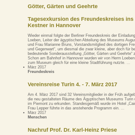
Götter, Gärten und Geehrte
Tagesexkursion des Freundeskreises in
Kestner in Hannover
Wieder einmal folgte der Berliner Freundeskreis der Einladung
Loeben, Leiter der ägyptischen Abteilung des Museums Augus
und Frau Marianne Bruns, Vorstandsmitglied des dortigen Fr
und Gegenwart“, um diesmal die zwar kleine, aber doch für 
bedeutende Sonderausstellung „Götter, Gärten und Geehrte“ 
Schon am Bahnhof in Hannover wurden wir von Herrn Loeben 
zum Museum gleich für eine kleine Stadtführung nutzte. ...
März 2017
Freundeskreis
Vereinsreise Turin 4. - 7. März 2017
Am 4. März 2017 sind 32 Vereinsmitglieder in der Früh aufge
die neu gestalteten Räume des Ägyptischen Museums Turin un
im Piemont zu erkunden. Standesgemäß wurde im Hotel „Cair
Frau Lepper führte in das anstehende Programm ein. ...
März 2017
Menschen
Nachruf Prof. Dr. Karl-Heinz Priese