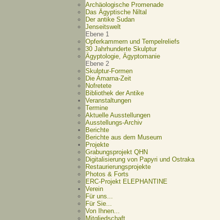
Archäologische Promenade
Das Ägyptische Niltal
Der antike Sudan
Jenseitswelt
Ebene 1
Opferkammern und Tempelreliefs
30 Jahrhunderte Skulptur
Ägyptologie, Ägyptomanie
Ebene 2
Skulptur-Formen
Die Amarna-Zeit
Nofretete
Bibliothek der Antike
Veranstaltungen
Termine
Aktuelle Ausstellungen
Ausstellungs-Archiv
Berichte
Berichte aus dem Museum
Projekte
Grabungsprojekt QHN
Digitalisierung von Papyri und Ostraka
Restaurierungsprojekte
Photos & Forts
ERC-Projekt ELEPHANTINE
Verein
Für uns...
Für Sie...
Von Ihnen...
Mitgliedschaft