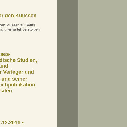
ter den Kulissen
hen Museen zu Berlin
lig unerwartet verstorben
ses-
dische Studien,
und
r Verleger und
 und seiner
uchpublikation
nalen
.12.2016 -