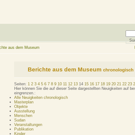
richte aus dem Museum
Berichte aus dem Museum
chronologisch
Seiten:
1
2
3
4
5
6
7
8
9
10
11
12
13
14
15
16
17
18
19
20
21
22
23
Hier können Sie die auf dieser Seite dargestellten Neuigkeiten auf 
eingrenzen.:
Alle Neuigkeiten chronologisch
Masterplan
Objekte
Ausstellung
Menschen
Sudan
Veranstaltungen
Publikation
Kinder