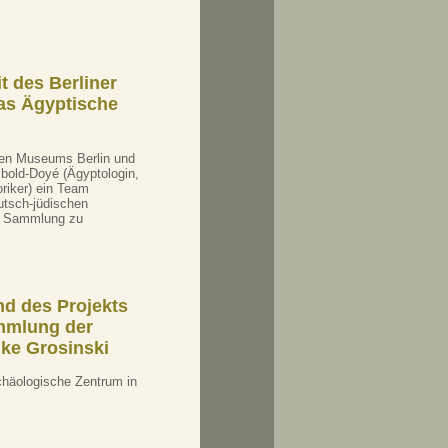
t des Berliner
das Ägyptische
hen Museums Berlin und
old-Doyé (Ägyptologin,
riker) ein Team
utsch-jüdischen
n Sammlung zu
nd des Projekts
mmlung der
ike Grosinski
rchäologische Zentrum in