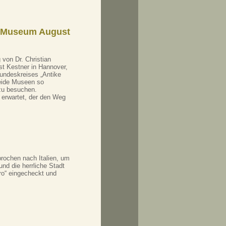
s Museum August
 von Dr. Christian
t Kestner in Hannover,
eundeskreises „Antike
beide Museen so
zu besuchen.
erwartet, der den Weg
brochen nach Italien, um
d die herrliche Stadt
o“ eingecheckt und