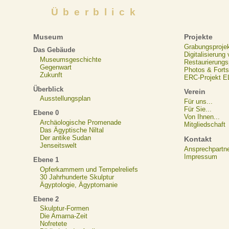
Überblick
Museum
Projekte
Grabungsproje
Das Gebäude
Digitalisierung
Museumsgeschichte
Restaurierungs
Gegenwart
Photos & Forts
Zukunft
ERC-Projekt 
Überblick
Verein
Ausstellungsplan
Für uns...
Für Sie...
Ebene 0
Von Ihnen...
Archäologische Promenade
Mitgliedschaft
Das Ägyptische Niltal
Der antike Sudan
Kontakt
Jenseitswelt
Ansprechpartn
Impressum
Ebene 1
Opferkammern und Tempelreliefs
30 Jahrhunderte Skulptur
Ägyptologie, Ägyptomanie
Ebene 2
Skulptur-Formen
Die Amarna-Zeit
Nofretete