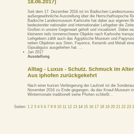
18.06.2017)
Seit dem 17. Dezember 2016 ist im Badischen Landesmuseu
außergewöhnliche Ausstellung über die Herrschaftsepoche R
Badische Landesmuseum Karlsruhe hat dabei aus eigenen Be
bedeutender nationaler und internationaler Leihgeber die Ze
Großen in unsere Gegenwart geholt und visualisiert. Dabei w
kleineren teils tonnenschwere Objekte nach Karlsruhe transpo
Leihgebern zählt auch das Ägyptische Museum und Papyrus
neben Objekten aus Stein, Fayence, Keramik und Metall eine
Gipsabguss ausgeliehen hat. ...
Jan 2017
Ausstellung
Alltag - Luxus - Schutz. Schmuck im Alte
Aus Iphofen zurückgekehrt
Nach einer kurzen Verlängerung der Laufzeit ist die Sonderau
November 2016 zu Ende gegangen, da das Knauf-Museum in 
Wintermonate traditionell seine Pforten schließt...
Seiten:
1
2
3
4
5
6
7
8
9
10
11
12
13
14
15
16
17
18
19
20
21
22
23