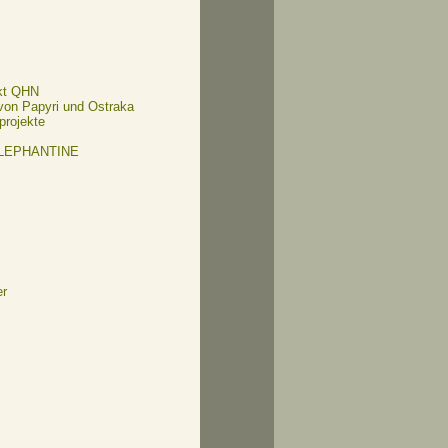
kt QHN
 von Papyri und Ostraka
projekte
ELEPHANTINE
er