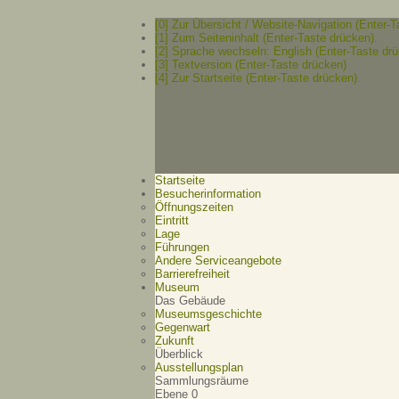
[0] Zur Übersicht / Website-Navigation (Enter-T
[1] Zum Seiteninhalt (Enter-Taste drücken).
[2] Sprache wechseln: English (Enter-Taste drü
[3] Textversion (Enter-Taste drücken)
[4] Zur Startseite (Enter-Taste drücken).
Startseite
Besucherinformation
Öffnungszeiten
Eintritt
Lage
Führungen
Andere Serviceangebote
Barrierefreiheit
Museum
Das Gebäude
Museumsgeschichte
Gegenwart
Zukunft
Überblick
Ausstellungsplan
Sammlungsräume
Ebene 0