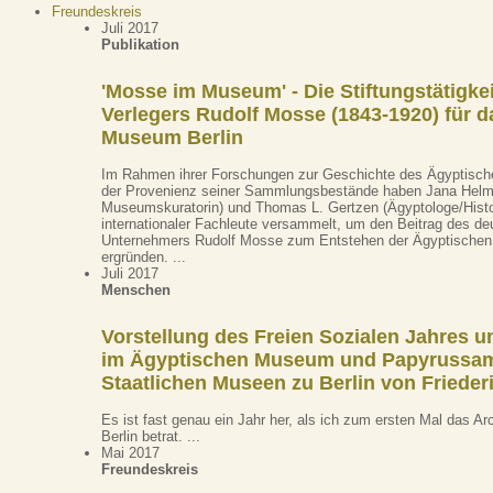
Freundeskreis
Juli 2017
Publikation
'Mosse im Museum' - Die Stiftungstätigkei
Verlegers Rudolf Mosse (1843-1920) für 
Museum Berlin
Im Rahmen ihrer Forschungen zur Geschichte des Ägyptisc
der Provenienz seiner Sammlungsbestände haben Jana Helmb
Museumskuratorin) und Thomas L. Gertzen (Ägyptologe/Histo
internationaler Fachleute versammelt, um den Beitrag des de
Unternehmers Rudolf Mosse zum Entstehen der Ägyptische
ergründen. ...
Juli 2017
Menschen
Vorstellung des Freien Sozialen Jahres u
im Ägyptischen Museum und Papyrussa
Staatlichen Museen zu Berlin von Frieder
Es ist fast genau ein Jahr her, als ich zum ersten Mal das A
Berlin betrat. ...
Mai 2017
Freundeskreis