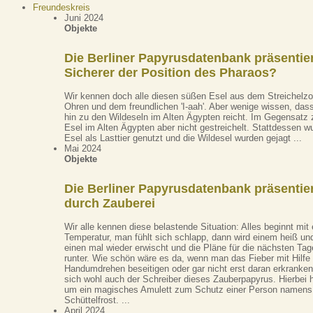
Freundeskreis
Juni 2024
Objekte
Die Berliner Papyrusdatenbank präsentier
Sicherer der Position des Pharaos?
Wir kennen doch alle diesen süßen Esel aus dem Streichelzo
Ohren und dem freundlichen 'I-aah'. Aber wenige wissen, das
hin zu den Wildeseln im Alten Ägypten reicht. Im Gegensatz 
Esel im Alten Ägypten aber nicht gestreichelt. Stattdessen w
Esel als Lasttier genutzt und die Wildesel wurden gejagt ...
Mai 2024
Objekte
Die Berliner Papyrusdatenbank präsentiert
durch Zauberei
Wir alle kennen diese belastende Situation: Alles beginnt mit 
Temperatur, man fühlt sich schlapp, dann wird einem heiß und
einen mal wieder erwischt und die Pläne für die nächsten T
runter. Wie schön wäre es da, wenn man das Fieber mit Hilfe
Handumdrehen beseitigen oder gar nicht erst daran erkranke
sich wohl auch der Schreiber dieses Zauberpapyrus. Hierbei 
um ein magisches Amulett zum Schutz einer Person namens 
Schüttelfrost. ...
April 2024