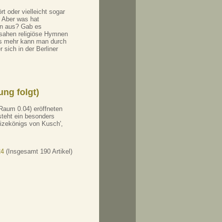
t oder vielleicht sogar
. Aber was hat
en aus? Gab es
e sahen religiöse Hymnen
es mehr kann man durch
 sich in der Berliner
ung folgt)
aum 0.04) eröffneten
steht ein besonders
Vizekönigs von Kusch',
24
(Insgesamt 190 Artikel)