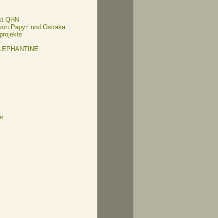
kt QHN
 von Papyri und Ostraka
projekte
ELEPHANTINE
er