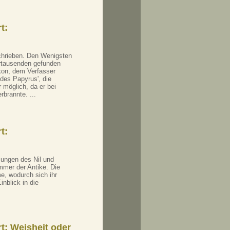
t:
chrieben. Den Wenigsten
hrtausenden gefunden
kon, dem Verfasser
 des Papyrus', die
 möglich, da er bei
brannte. ...
t:
ungen des Nil und
mmer der Antike. Die
, wodurch sich ihr
nblick in die
t: Weisheit oder