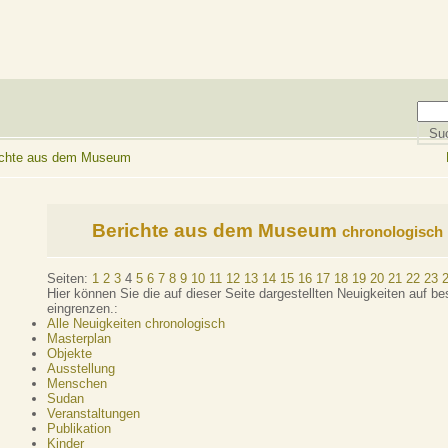
richte aus dem Museum
Berichte aus dem Museum
chronologisch
Seiten:
1
2
3
4
5
6
7
8
9
10
11
12
13
14
15
16
17
18
19
20
21
22
23
Hier können Sie die auf dieser Seite dargestellten Neuigkeiten auf 
eingrenzen.:
Alle Neuigkeiten chronologisch
Masterplan
Objekte
Ausstellung
Menschen
Sudan
Veranstaltungen
Publikation
Kinder