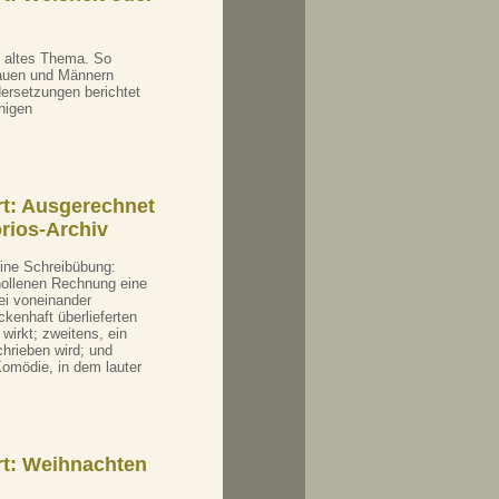
n altes Thema. So
rauen und Männern
dersetzungen berichtet
inigen
rt: Ausgerechnet
orios-Archiv
eine Schreibübung:
hollenen Rechnung eine
rei voneinander
kenhaft überlieferten
wirkt; zweitens, ein
chrieben wird; und
Komödie, in dem lauter
rt: Weihnachten