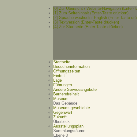
[0] Zur Übersicht / Website-Navigation (Enter-T
[1] Zum Seiteninhalt (Enter-Taste drücken).
[2] Sprache wechseln: English (Enter-Taste drü
[3] Textversion (Enter-Taste drücken)
[4] Zur Startseite (Enter-Taste drücken).
Startseite
Besucherinformation
Öffnungszeiten
Eintritt
Lage
Führungen
Andere Serviceangebote
Barrierefreiheit
Museum
Das Gebäude
Museumsgeschichte
Gegenwart
Zukunft
Überblick
Ausstellungsplan
Sammlungsräume
Ebene 0