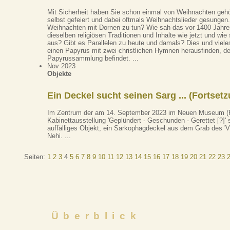
Mit Sicherheit haben Sie schon einmal von Weihnachten gehör
selbst gefeiert und dabei oftmals Weihnachtslieder gesungen
Weihnachten mit Dornen zu tun? Wie sah das vor 1400 Jahr
dieselben religiösen Traditionen und Inhalte wie jetzt und wi
aus? Gibt es Parallelen zu heute und damals? Dies und viel
einen Papyrus mit zwei christlichen Hymnen herausfinden, der
Papyrussammlung befindet. ...
Nov 2023
Objekte
Ein Deckel sucht seinen Sarg ... (Fortsetz
Im Zentrum der am 14. September 2023 im Neuen Museum (R
Kabinettausstellung 'Geplündert - Geschunden - Gerettet [?]' 
auffälliges Objekt, ein Sarkophagdeckel aus dem Grab des '
Nehi. ...
Seiten:
1
2
3
4
5
6
7
8
9
10
11
12
13
14
15
16
17
18
19
20
21
22
23
Überblick