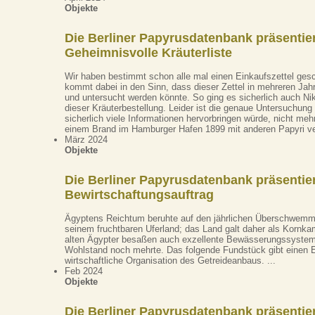
Objekte
Die Berliner Papyrusdatenbank präsentier
Geheimnisvolle Kräuterliste
Wir haben bestimmt schon alle mal einen Einkaufszettel ges
kommt dabei in den Sinn, dass dieser Zettel in mehreren Ja
und untersucht werden könnte. So ging es sicherlich auch Ni
dieser Kräuterbestellung. Leider ist die genaue Untersuchung
sicherlich viele Informationen hervorbringen würde, nicht mehr
einem Brand im Hamburger Hafen 1899 mit anderen Papyri ver
März 2024
Objekte
Die Berliner Papyrusdatenbank präsentier
Bewirtschaftungsauftrag
Ägyptens Reichtum beruhte auf den jährlichen Überschwemm
seinem fruchtbaren Uferland; das Land galt daher als Kornka
alten Ägypter besaßen auch exzellente Bewässerungssysteme
Wohlstand noch mehrte. Das folgende Fundstück gibt einen Ei
wirtschaftliche Organisation des Getreideanbaus. ...
Feb 2024
Objekte
Die Berliner Papyrusdatenbank präsentier