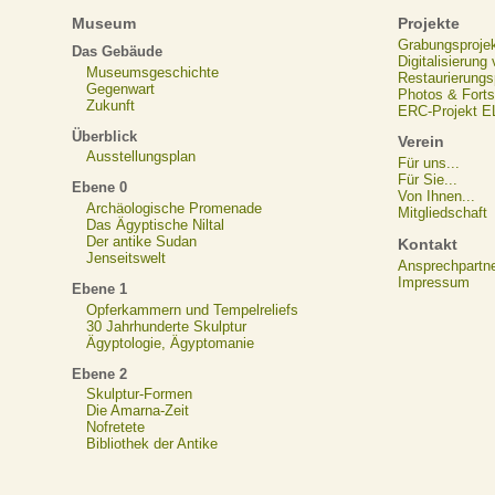
Museum
Projekte
Grabungsproje
Das Gebäude
Digitalisierung
Museumsgeschichte
Restaurierungs
Gegenwart
Photos & Forts
Zukunft
ERC-Projekt 
Überblick
Verein
Ausstellungsplan
Für uns...
Für Sie...
Ebene 0
Von Ihnen...
Archäologische Promenade
Mitgliedschaft
Das Ägyptische Niltal
Der antike Sudan
Kontakt
Jenseitswelt
Ansprechpartn
Impressum
Ebene 1
Opferkammern und Tempelreliefs
30 Jahrhunderte Skulptur
Ägyptologie, Ägyptomanie
Ebene 2
Skulptur-Formen
Die Amarna-Zeit
Nofretete
Bibliothek der Antike