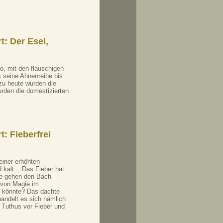
t: Der Esel,
o, mit den flauschigen
s seine Ahnenreihe bis
zu heute wurden die
urden die domestizierten
: Fieberfrei
einer erhöhten
 kalt... Das Fieber hat
age gehen den Bach
 von Magie im
n könnte? Das dachte
handelt es sich nämlich
Tuthus vor Fieber und