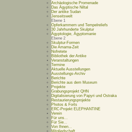
Archäologische Promenade
Das Ägyptische Niltal
Der antike Sudan
Jenseitswelt
Ebene 1
Opferkammern und Tempelreliefs
30 Jahrhunderte Skulptur
Ägyptologie, Ägyptomanie
Ebene 2
Skulptur-Formen
Die Amarna-Zeit
Nofretete
Bibliothek der Antike
Veranstaltungen
Termine
Aktuelle Ausstellungen
Ausstellungs-Archiv
Berichte
Berichte aus dem Museum
Projekte
Grabungsprojekt QHN
Digitalisierung von Papyri und Ostraka
Restaurierungsprojekte
Photos & Forts
ERC-Projekt ELEPHANTINE
Verein
Für uns...
Für Sie...
Von Ihnen...
Mitgliedschaft