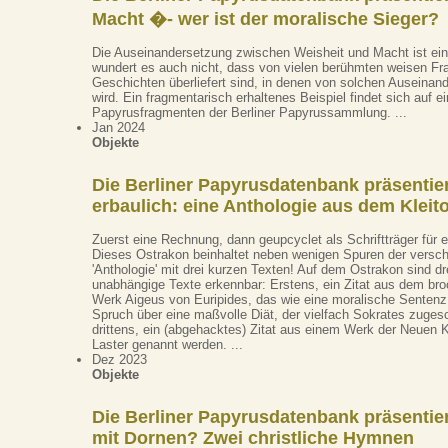
Macht �- wer ist der moralische Sieger?
Die Auseinandersetzung zwischen Weisheit und Macht ist ei
wundert es auch nicht, dass von vielen berühmten weisen F
Geschichten überliefert sind, in denen von solchen Auseinan
wird. Ein fragmentarisch erhaltenes Beispiel findet sich auf e
Papyrusfragmenten der Berliner Papyrussammlung. ...
Jan 2024
Objekte
Die Berliner Papyrusdatenbank präsentie
erbaulich: eine Anthologie aus dem Kleit
Zuerst eine Rechnung, dann geupcyclet als Schriftträger für 
Dieses Ostrakon beinhaltet neben wenigen Spuren der versc
'Anthologie' mit drei kurzen Texten! Auf dem Ostrakon sind d
unabhängige Texte erkennbar: Erstens, ein Zitat aus dem broc
Werk Aigeus von Euripides, das wie eine moralische Sentenz 
Spruch über eine maßvolle Diät, der vielfach Sokrates zuges
drittens, ein (abgehacktes) Zitat aus einem Werk der Neuen 
Laster genannt werden. ...
Dez 2023
Objekte
Die Berliner Papyrusdatenbank präsentie
mit Dornen? Zwei christliche Hymnen