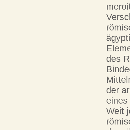
meroit
Versc
römis
ägypt
Eleme
des R
Binde
Mittel
der a
eines
Weit 
römis