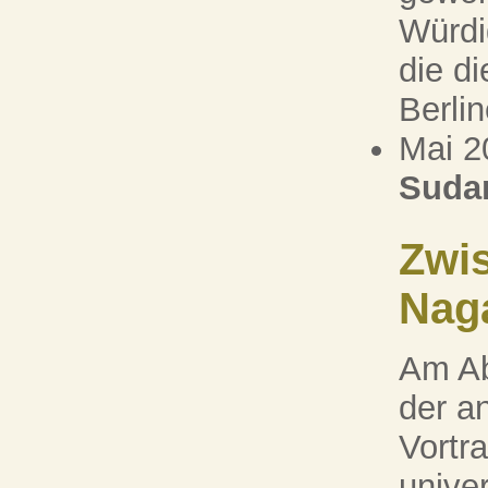
Würdi
die d
Berlin
Mai 2
Suda
Zwi
Naga
Am Ab
der a
Vortr
unive