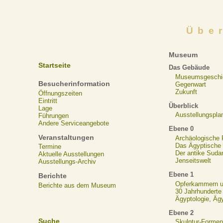
Übe
Museum
Startseite
Das Gebäude
Museumsgeschi
Besucherinformation
Gegenwart
Zukunft
Öffnungszeiten
Eintritt
Überblick
Lage
Ausstellungspla
Führungen
Andere Serviceangebote
Ebene 0
Veranstaltungen
Archäologische
Das Ägyptische N
Termine
Der antike Suda
Aktuelle Ausstellungen
Jenseitswelt
Ausstellungs-Archiv
Ebene 1
Berichte
Opferkammern un
Berichte aus dem Museum
30 Jahrhunderte
Ägyptologie, Äg
Ebene 2
Suche
Skulptur-Formen