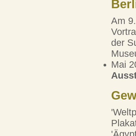
Berl
Am 9.
Vortr
der S
Museu
Mai 2
Ausst
Gew
'Weltp
Plaka
'Ägyp