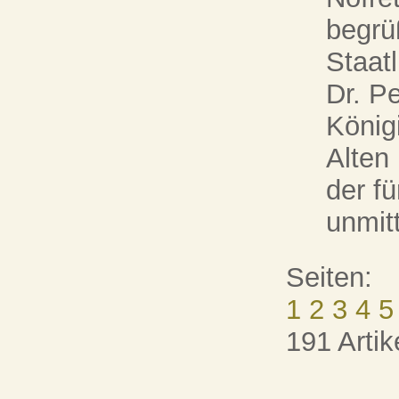
begrü
Staat
Dr. P
Königi
Alten
der f
unmitt
Seiten:
1
2
3
4
5
191 Artik