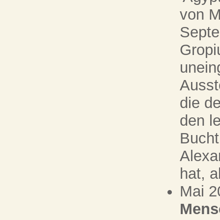
von M
Septe
Gropi
uneing
Ausst
die d
den l
Bucht
Alexa
hat, a
Mai 2
Mens