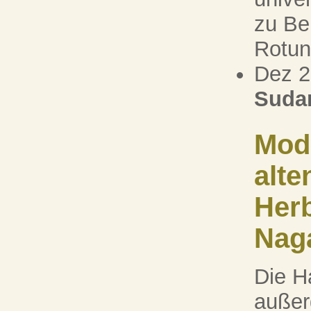
zu Ber
Rotun
Dez 
Suda
Mode
alte
Her
Nag
Die H
außer