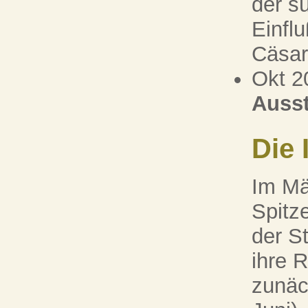
der s
Einfl
Cäsar
Okt 2
Ausst
Die 
Im Mä
Spitz
der S
ihre 
zunäch