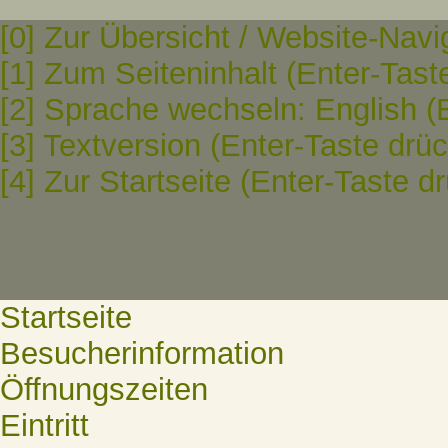
[0] Zur Übersicht / Website-Navi
[1] Zum Seiteninhalt (Enter-Tast
[2] Sprache wechseln: English (
[3] Textversion (Enter-Taste drü
[4] Zur Startseite (Enter-Taste d
Startseite
Besucherinformation
Öffnungszeiten
Eintritt