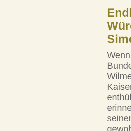
Endl
Wür
Sim
Wenn 
Bunde
Wilme
Kaise
enthü
erinne
seine
gewohn