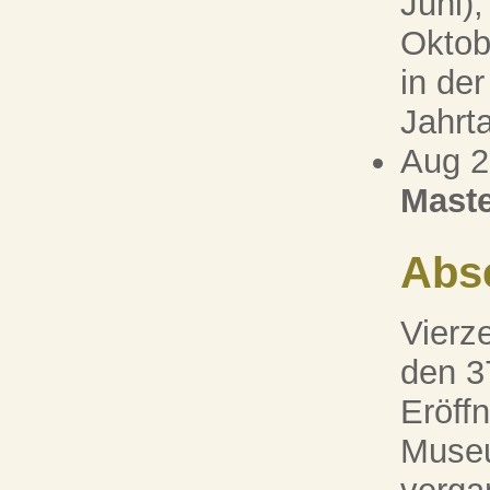
Juni),
Oktob
in der
Jahrt
Aug 
Maste
Abs
Vierz
den 37
Eröff
Museu