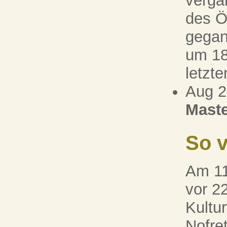
verga
des Ö
gegan
um 18
letzt
Aug 
Maste
So v
Am 11
vor 2
Kultu
Nofre