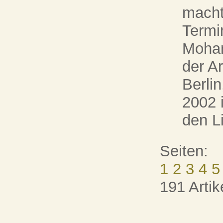
macht
Termi
Moham
der A
Berlin
2002 i
den Li
Seiten:
1
2
3
4
5
191 Artik