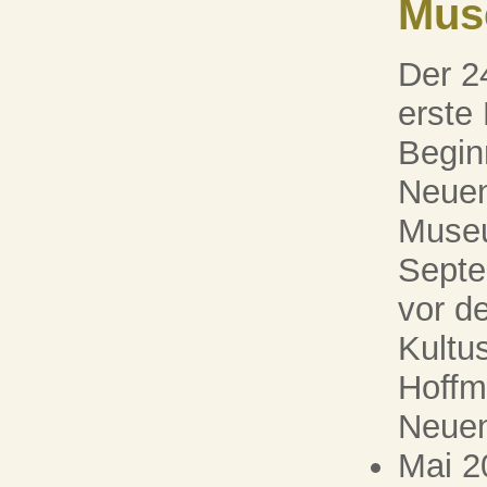
Mus
Der 2
erste
Begin
Neuen
Museu
Septe
vor d
Kultu
Hoffm
Neuen
Mai 2