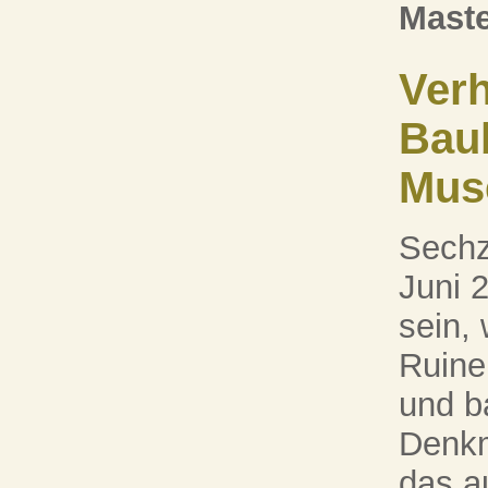
Maste
Verh
Bau
Mus
Sechz
Juni 
sein,
Ruine
und b
Denkm
das a