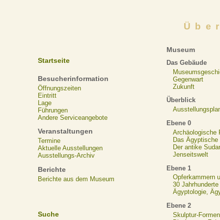
Übe
Museum
Startseite
Das Gebäude
Museumsgeschi
Besucherinformation
Gegenwart
Zukunft
Öffnungszeiten
Eintritt
Überblick
Lage
Ausstellungspla
Führungen
Andere Serviceangebote
Ebene 0
Veranstaltungen
Archäologische
Das Ägyptische N
Termine
Der antike Suda
Aktuelle Ausstellungen
Jenseitswelt
Ausstellungs-Archiv
Ebene 1
Berichte
Opferkammern un
Berichte aus dem Museum
30 Jahrhunderte
Ägyptologie, Äg
Ebene 2
Suche
Skulptur-Formen