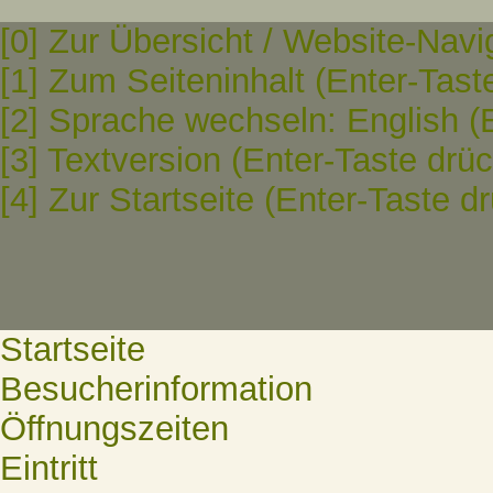
[0] Zur Übersicht / Website-Navi
[1] Zum Seiteninhalt (Enter-Tast
[2] Sprache wechseln: English (
[3] Textversion (Enter-Taste drü
[4] Zur Startseite (Enter-Taste d
Startseite
Besucherinformation
Öffnungszeiten
Eintritt